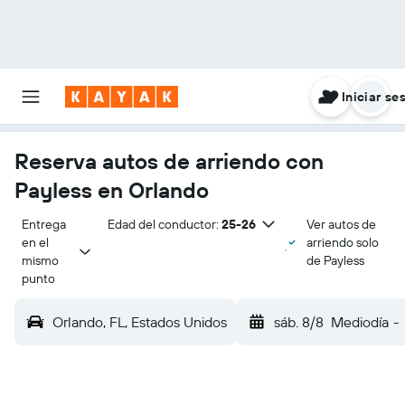
Iniciar se
Reserva autos de arriendo con
Payless en Orlando
Entrega 
Edad del conductor:
25-26
Ver autos de
en el 
arriendo solo
mismo 
de Payless
punto
Orlando, FL, Estados Unidos
sáb. 8/8
Mediodía
-