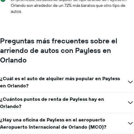
X
Orlando son alrededor de un 72% más baratos que otro tipo de
que
autos.
indica
los
meses
del
año.
Preguntas más frecuentes sobre el
El
gráfico
arriendo de autos con Payless en
muestra
1
Orlando
eje
Y
que
¿Cuál es el auto de alquiler más popular en Payless
indica
en Orlando?
el
precio
promedio
¿Cuántos puntos de renta de Payless hay en
de
Orlando?
un
auto
¿Hay una oficina de Payless en el aeropuerto
de
renta
Aeropuerto Internacional de Orlando (MCO)?
por