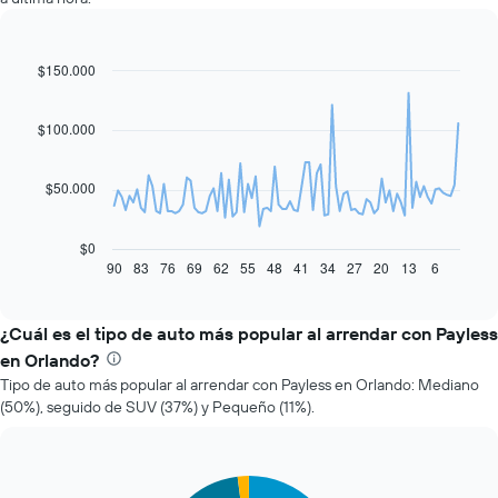
$150.000
Line
Chart
graphic.
chart
with
91
$100.000
data
points.
$50.000
El
siguiente
gráfico
$0
muestra
90
83
76
69
62
55
48
41
34
27
20
13
6
End
of
cómo
interactive
varía
chart
el
¿Cuál es el tipo de auto más popular al arrendar con Payless
precio
en Orlando?
de
Tipo de auto más popular al arrendar con Payless en Orlando: Mediano
un
(50%), seguido de SUV (37%) y Pequeño (11%).
auto
de
renta
a
Pie
Chart
medida