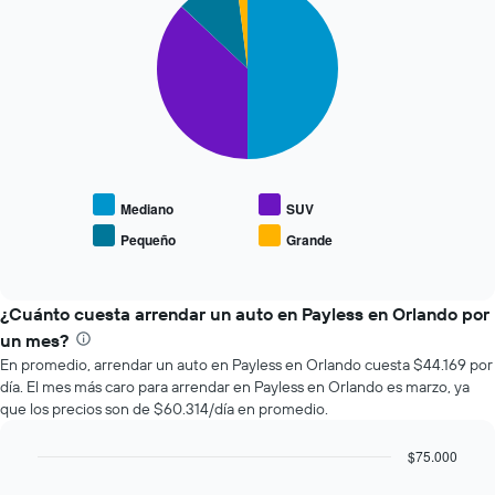
graphic.
chart
que
with
se
4
slices.
acerca
la
El
fecha
siguiente
de
gráfico
la
muestra
reserva.
el
El
precio
gráfico
Mediano
SUV
promedio
muestra
Pequeño
Grande
End
de
1
of
los
eje
interactive
tipos
chart
X
de
¿Cuánto cuesta arrendar un auto en Payless en Orlando por
que
autos
indica
un mes?
más
la
En promedio, arrendar un auto en Payless en Orlando cuesta $44.169 por
populares.
cantidad
día. El mes más caro para arrendar en Payless en Orlando es marzo, ya
de
que los precios son de $60.314/día en promedio.
días
previos
$75.000
a
Bar
la
Chart
graphic.