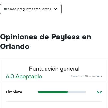
día.
Ver más preguntas frecuentes
Opiniones de Payless en
Orlando
Puntuación general
6.0 Aceptable
Basado en 37 opiniones
Limpieza
6.2