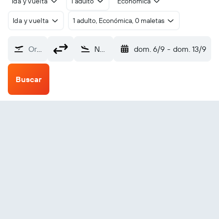
Ida y vuelta
1 adulto
Económica
Ida y vuelta
1 adulto, Económica, 0 maletas
Origen
Nuadibú Nouadhibou (NDB)
dom. 6/9
-
dom. 13/9
Buscar