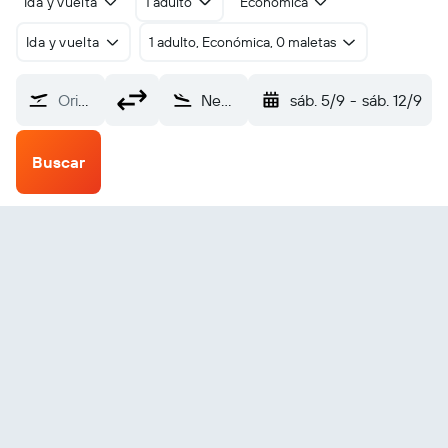
Ida y vuelta
1 adulto
Económica
Ida y vuelta
1 adulto, Económica, 0 maletas
Origen
Nevsehir (NAV)
sáb. 5/9
-
sáb. 12/9
Buscar