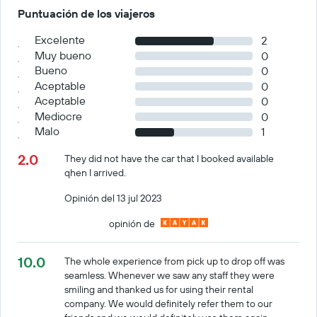
Puntuación de los viajeros
Excelente
2
Muy bueno
0
Bueno
0
Aceptable
0
Aceptable
0
Mediocre
0
Malo
1
2.0
They did not have the car that I booked available
qhen I arrived.
Opinión del 13 jul 2023
opinión de
10.0
The whole experience from pick up to drop off was
seamless. Whenever we saw any staff they were
smiling and thanked us for using their rental
company. We would definitely refer them to our