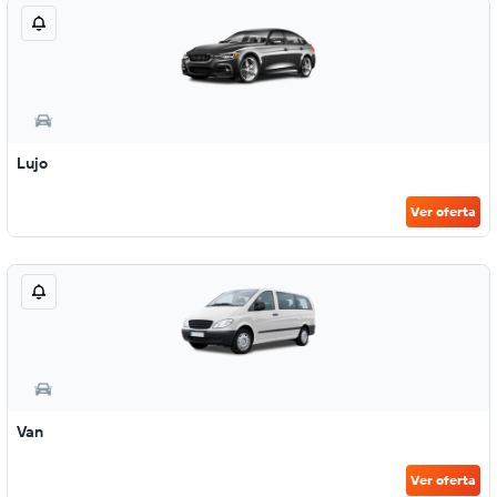
Lujo
Ver oferta
Van
Ver oferta