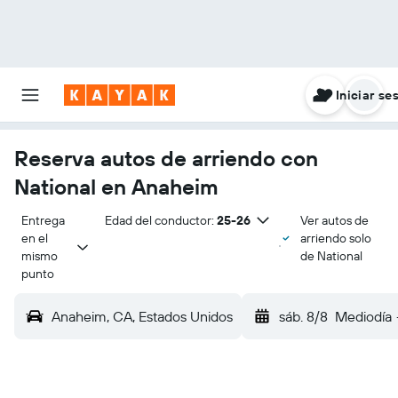
Iniciar se
Reserva autos de arriendo con
National en Anaheim
Entrega 
Edad del conductor:
25-26
Ver autos de
en el 
arriendo solo
mismo 
de National
punto
Anaheim, CA, Estados Unidos
sáb. 8/8
Mediodía