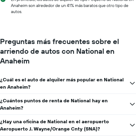
X
Anaheim son alrededor de un 41% más baratos que otro tipo de
que
autos.
indica
los
meses
del
año.
Preguntas más frecuentes sobre el
El
gráfico
arriendo de autos con National en
muestra
1
Anaheim
eje
Y
que
¿Cuál es el auto de alquiler más popular en National
indica
en Anaheim?
el
precio
promedio
¿Cuántos puntos de renta de National hay en
de
Anaheim?
un
auto
¿Hay una oficina de National en el aeropuerto
de
renta
Aeropuerto J. Wayne/Orange Cnty (SNA)?
por