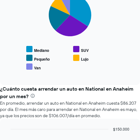
graphic.
chart
que
with
se
5
slices.
acerca
la
El
fecha
siguiente
de
gráfico
la
muestra
reserva.
Mediano
SUV
el
El
precio
gráfico
Pequeño
Lujo
promedio
muestra
Van
End
de
1
of
los
eje
interactive
tipos
chart
X
de
¿Cuánto cuesta arrendar un auto en National en Anaheim
que
autos
indica
por un mes?
más
la
En promedio, arrendar un auto en National en Anaheim cuesta $86.207
populares.
cantidad
por día. El mes más caro para arrendar en National en Anaheim es mayo,
de
ya que los precios son de $106.007/día en promedio.
días
previos
$150.000
a
Bar
la
Chart
graphic.