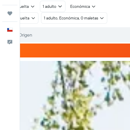
Ida y vuelta
1 adulto
Económica
Trips
Ida y vuelta
1 adulto, Económica, 0 maletas
Español
Comentarios