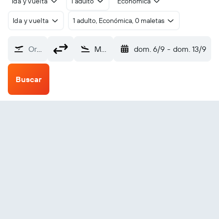
Ida y vuelta
1 adulto
Económica
Ida y vuelta
1 adulto, Económica, 0 maletas
Origen
Makemo (MKP)
dom. 6/9
-
dom. 13/9
Buscar