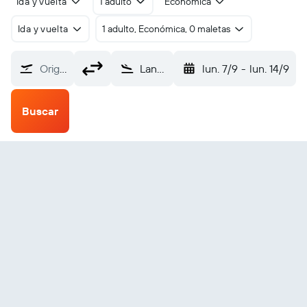
Ida y vuelta
1 adulto
Económica
Ida y vuelta
1 adulto, Económica, 0 maletas
Origen
Lancaster (LNS)
lun. 7/9
-
lun. 14/9
Buscar