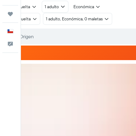
Ida y vuelta
1 adulto
Económica
Trips
Ida y vuelta
1 adulto, Económica, 0 maletas
Español
Comentarios