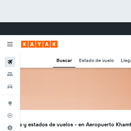
Buscar
Estado de vuelo
Lleg
Vuelos
Hoteles
Autos
Explore
Rastreador
KHM
Vuelos y estados de vuelos - en Aeropuerto Kham
Cuándo ir