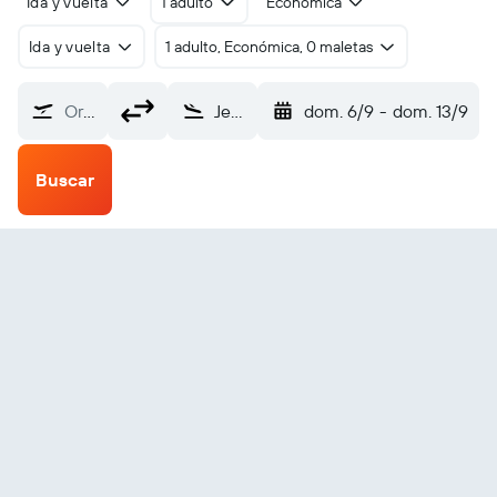
Ida y vuelta
1 adulto
Económica
Ida y vuelta
1 adulto, Económica, 0 maletas
Origen
Jessore (JSR)
dom. 6/9
-
dom. 13/9
Buscar