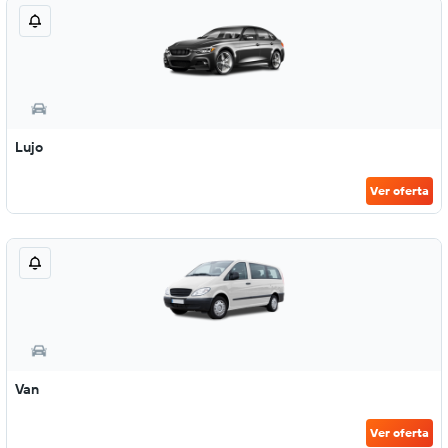
Lujo
Ver oferta
Van
Ver oferta