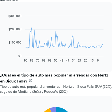
$300.000
Line
Chart
graphic.
chart
with
91
$200.000
data
points.
$100.000
El
siguiente
gráfico
$0
muestra
90
83
76
69
62
55
48
41
34
27
20
13
6
End
of
cómo
interactive
varía
chart
el
¿Cuál es el tipo de auto más popular al arrendar con Hertz
precio
en Sioux Falls?
de
Tipo de auto más popular al arrendar con Hertz en Sioux Falls: SUV (32%),
un
seguido de Mediano (26%) y Pequeño (25%).
auto
de
renta
a
Pie
Chart
medida