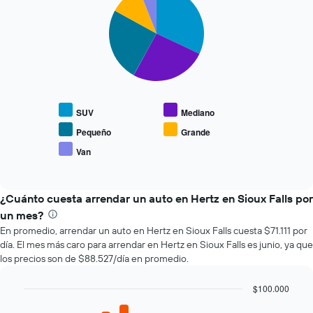
graphic.
chart
que
with
se
5
slices.
acerca
la
El
fecha
siguiente
de
gráfico
la
muestra
reserva.
SUV
Mediano
el
El
precio
gráfico
Pequeño
Grande
promedio
muestra
Van
End
de
1
of
los
eje
interactive
tipos
chart
X
de
¿Cuánto cuesta arrendar un auto en Hertz en Sioux Falls por
que
autos
indica
un mes?
más
la
En promedio, arrendar un auto en Hertz en Sioux Falls cuesta $71.111 por
populares.
cantidad
día. El mes más caro para arrendar en Hertz en Sioux Falls es junio, ya que
de
los precios son de $88.527/día en promedio.
días
previos
$100.000
a
Bar
la
Chart
graphic.