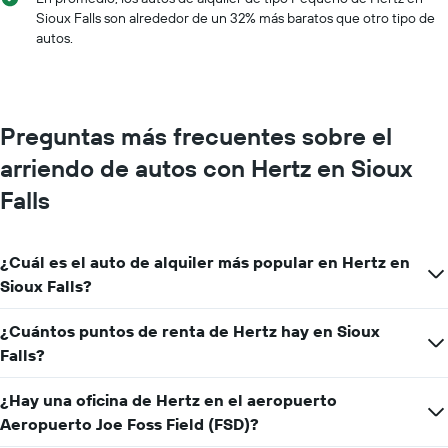
X
Sioux Falls son alrededor de un 32% más baratos que otro tipo de
que
autos.
indica
los
meses
del
año.
Preguntas más frecuentes sobre el
El
gráfico
arriendo de autos con Hertz en Sioux
muestra
1
Falls
eje
Y
que
¿Cuál es el auto de alquiler más popular en Hertz en
indica
Sioux Falls?
el
precio
promedio
¿Cuántos puntos de renta de Hertz hay en Sioux
de
Falls?
un
auto
¿Hay una oficina de Hertz en el aeropuerto
de
renta
Aeropuerto Joe Foss Field (FSD)?
por