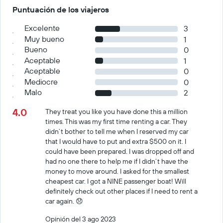
Puntuación de los viajeros
Excelente
3
Muy bueno
1
Bueno
0
Aceptable
1
Aceptable
0
Mediocre
0
Malo
2
4.0
They treat you like you have done this a million
times. This was my first time renting a car. They
didn’t bother to tell me when I reserved my car
that I would have to put and extra $500 on it. I
could have been prepared. I was dropped off and
had no one there to help me if I didn’t have the
money to move around. I asked for the smallest
cheapest car. I got a NINE passenger boat! Will
definitely check out other places if I need to rent a
car again. 😞
Opinión del 3 ago 2023