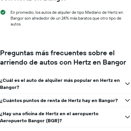
1
eje
En promedio, los autos de alquiler de tipo Mediano de Hertz en
X
Bangor son alrededor de un 24% más baratos que otro tipo de
que
autos.
indica
los
meses
del
año.
Preguntas más frecuentes sobre el
El
gráfico
arriendo de autos con Hertz en Bangor
muestra
1
eje
¿Cuál es el auto de alquiler más popular en Hertz en
Y
que
Bangor?
indica
el
¿Cuántos puntos de renta de Hertz hay en Bangor?
precio
promedio
¿Hay una oficina de Hertz en el aeropuerto
de
un
Aeropuerto Bangor (BGR)?
auto
de