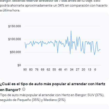
Bangor, deberías reservar alrededor de 7 días antes de tu viaje. Esto
podría ahorrarte aproximadamente un 34% en comparación con hacerlo
a última hora.
$150.000
Line
Chart
graphic.
chart
with
91
$100.000
data
points.
$50.000
El
siguiente
gráfico
$0
muestra
90
83
76
69
62
55
48
41
34
27
20
13
6
End
of
cómo
interactive
varía
chart
el
¿Cuál es el tipo de auto más popular al arrendar con Hertz
precio
en Bangor?
de
Tipo de auto más popular al arrendar con Hertz en Bangor: SUV (37%),
un
seguido de Pequeño (35%) y Mediano (21%).
auto
de