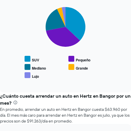
renta
a
Pie
Chart
medida
graphic.
chart
que
with
se
5
slices.
acerca
la
El
fecha
siguiente
de
gráfico
la
muestra
reserva.
SUV
Pequeño
el
El
precio
gráfico
Mediano
Grande
promedio
muestra
Lujo
End
de
1
of
los
eje
interactive
tipos
chart
X
de
¿Cuánto cuesta arrendar un auto en Hertz en Bangor por un
que
autos
indica
mes?
más
la
En promedio, arrendar un auto en Hertz en Bangor cuesta $63.960 por
populares.
cantidad
día. El mes más caro para arrendar en Hertz en Bangor es julio, ya que los
de
precios son de $91.263/día en promedio.
días
previos