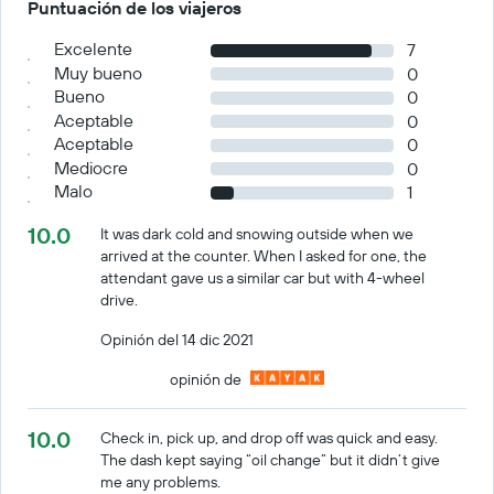
Puntuación de los viajeros
Excelente
7
Muy bueno
0
Bueno
0
Aceptable
0
Aceptable
0
Mediocre
0
Malo
1
10.0
It was dark cold and snowing outside when we
arrived at the counter. When I asked for one, the
attendant gave us a similar car but with 4-wheel
drive.
Opinión del 14 dic 2021
opinión de
10.0
Check in, pick up, and drop off was quick and easy.
The dash kept saying “oil change” but it didn’t give
me any problems.