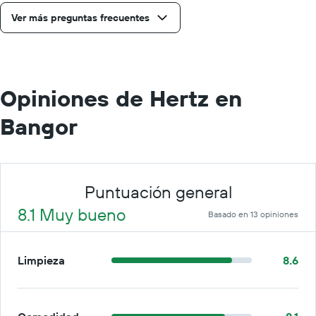
renta
Ver más preguntas frecuentes
por
día.
Opiniones de Hertz en
Bangor
Puntuación general
8.1 Muy bueno
Basado en 13 opiniones
Limpieza
8.6