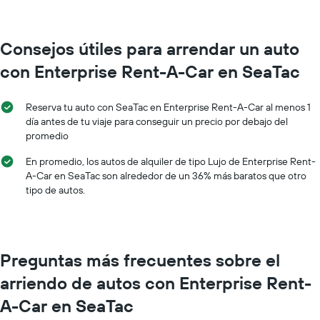
renta
por
mes.
El
Consejos útiles para arrendar un auto
gráfico
con Enterprise Rent-A-Car en SeaTac
muestra
1
eje
Reserva tu auto con SeaTac en Enterprise Rent-A-Car al menos 1
X
día antes de tu viaje para conseguir un precio por debajo del
que
promedio
indica
los
En promedio, los autos de alquiler de tipo Lujo de Enterprise Rent-
meses
A-Car en SeaTac son alrededor de un 36% más baratos que otro
del
tipo de autos.
año.
El
gráfico
muestra
1
Preguntas más frecuentes sobre el
eje
Y
arriendo de autos con Enterprise Rent-
que
indica
A-Car en SeaTac
el