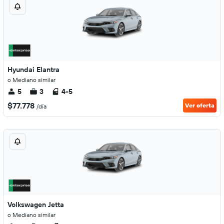
Hyundai Elantra
o Mediano similar
5
3
4-5
$77.778
Ver oferta
/día
Volkswagen Jetta
o Mediano similar