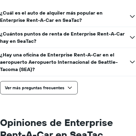
precio
promedio
¿Cuál es el auto de alquiler más popular en
de
Enterprise Rent-A-Car en SeaTac?
un
auto
de
¿Cuántos puntos de renta de Enterprise Rent-A-Car
renta
hay en SeaTac?
por
día.
¿Hay una oficina de Enterprise Rent-A-Car en el
aeropuerto Aeropuerto Internacional de Seattle-
Tacoma (SEA)?
Ver más preguntas frecuentes
Opiniones de Enterprise
Rent-A-Car en SeaTac