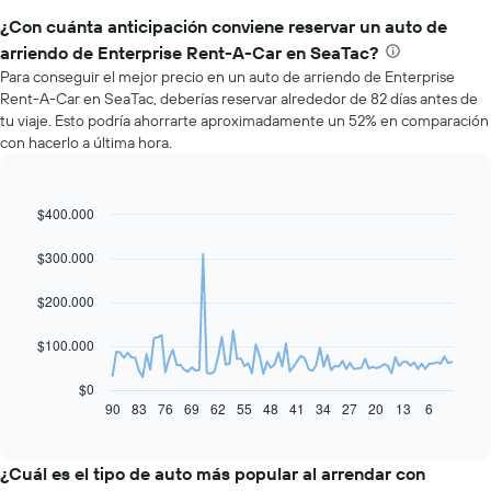
¿Con cuánta anticipación conviene reservar un auto de
arriendo de Enterprise Rent-A-Car en SeaTac?
Para conseguir el mejor precio en un auto de arriendo de Enterprise
Rent-A-Car en SeaTac, deberías reservar alrededor de 82 días antes de
tu viaje. Esto podría ahorrarte aproximadamente un 52% en comparación
con hacerlo a última hora.
$400.000
Line
Chart
graphic.
chart
with
$300.000
91
data
$200.000
points.
El
$100.000
siguiente
gráfico
$0
muestra
90
83
76
69
62
55
48
41
34
27
20
13
6
End
of
cómo
interactive
varía
chart
el
¿Cuál es el tipo de auto más popular al arrendar con
precio