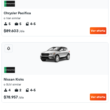
Chrysler Pacifica
o Van similar
5
5
4-5
$89.603
Ver oferta
/día
Nissan Kicks
o SUV similar
4
2
4-5
$78.957
Ver oferta
/día