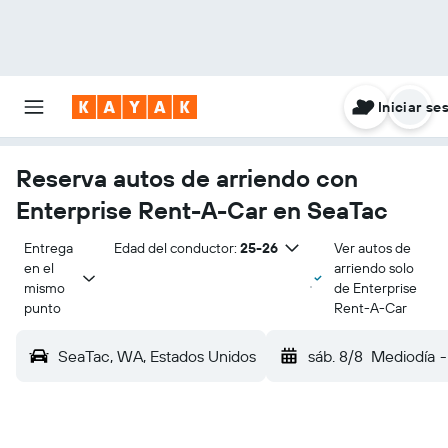
Iniciar se
Reserva autos de arriendo con
Enterprise Rent-A-Car en SeaTac
Entrega 
Edad del conductor:
25-26
Ver autos de
en el 
arriendo solo
mismo 
de Enterprise
punto
Rent-A-Car
SeaTac, WA, Estados Unidos
sáb. 8/8
Mediodía
-