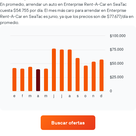
más
la
En promedio, arrendar un auto en Enterprise Rent-A-Car en SeaTac
populares.
cantidad
cuesta $54.755 por día. El mes más caro para arrendar en Enterprise
de
Rent-A-Car en SeaTac es junio, ya que los precios son de $77.677/día en
días
promedio.
previos
a
$100.000
la
reserva.
Bar
Chart
graphic.
chart
El
$75.000
with
gráfico
12
muestra
bars.
$50.000
1
eje
El
Y
$25.000
siguiente
que
gráfico
indica
muestra
0
el
e
f
m
a
m
j
j
a
s
o
n
d
el
End
precio
of
precio
interactive
promedio
promedio
chart
de
de
un
un
Buscar ofertas
auto
auto
de
de
renta.