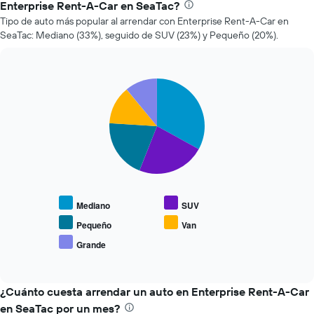
Enterprise Rent-A-Car en SeaTac?
de
Tipo de auto más popular al arrendar con Enterprise Rent-A-Car en
un
SeaTac: Mediano (33%), seguido de SUV (23%) y Pequeño (20%).
auto
de
renta
a
Pie
Chart
medida
graphic.
chart
que
with
se
5
slices.
acerca
la
El
fecha
siguiente
de
gráfico
la
muestra
reserva.
Mediano
SUV
el
El
precio
gráfico
Pequeño
Van
promedio
muestra
Grande
End
de
1
of
los
eje
interactive
tipos
chart
X
de
¿Cuánto cuesta arrendar un auto en Enterprise Rent-A-Car
que
autos
indica
en SeaTac por un mes?