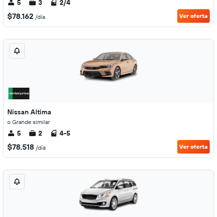
5
3
2/4
$78.162
Ver oferta
/día
Nissan Altima
o Grande similar
5
2
4-5
$78.518
Ver oferta
/día