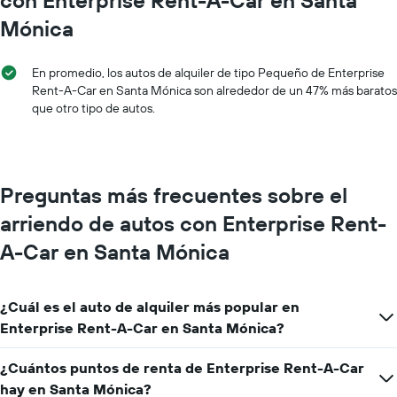
con Enterprise Rent-A-Car en Santa
1
Mónica
eje
X
que
En promedio, los autos de alquiler de tipo Pequeño de Enterprise
indica
Rent-A-Car en Santa Mónica son alrededor de un 47% más baratos
los
que otro tipo de autos.
meses
del
año.
El
gráfico
Preguntas más frecuentes sobre el
muestra
1
arriendo de autos con Enterprise Rent-
eje
A-Car en Santa Mónica
Y
que
indica
el
¿Cuál es el auto de alquiler más popular en
precio
Enterprise Rent-A-Car en Santa Mónica?
promedio
de
¿Cuántos puntos de renta de Enterprise Rent-A-Car
un
auto
hay en Santa Mónica?