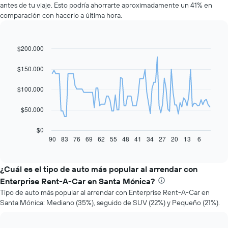
antes de tu viaje. Esto podría ahorrarte aproximadamente un 41% en
comparación con hacerlo a última hora.
$200.000
Line
Chart
graphic.
chart
with
$150.000
91
data
$100.000
points.
El
$50.000
siguiente
gráfico
$0
muestra
90
83
76
69
62
55
48
41
34
27
20
13
6
End
of
cómo
interactive
varía
chart
el
¿Cuál es el tipo de auto más popular al arrendar con
precio
Enterprise Rent-A-Car en Santa Mónica?
de
Tipo de auto más popular al arrendar con Enterprise Rent-A-Car en
un
Santa Mónica: Mediano (35%), seguido de SUV (22%) y Pequeño (21%).
auto
de
renta