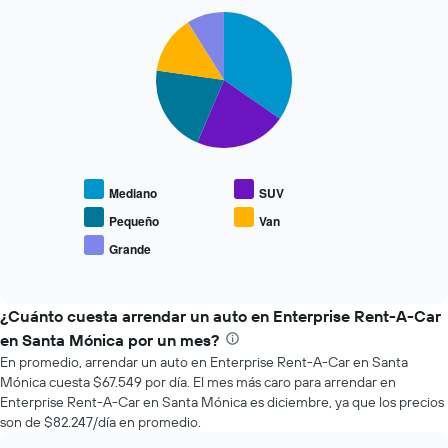
a
Pie
Chart
medida
graphic.
chart
que
with
se
5
slices.
acerca
la
El
fecha
siguiente
de
gráfico
la
muestra
reserva.
Mediano
SUV
el
El
precio
gráfico
Pequeño
Van
promedio
muestra
Grande
End
de
1
of
los
eje
interactive
tipos
chart
X
de
¿Cuánto cuesta arrendar un auto en Enterprise Rent-A-Car
que
autos
indica
en Santa Mónica por un mes?
más
la
En promedio, arrendar un auto en Enterprise Rent-A-Car en Santa
populares.
cantidad
Mónica cuesta $67.549 por día. El mes más caro para arrendar en
de
Enterprise Rent-A-Car en Santa Mónica es diciembre, ya que los precios
días
son de $82.247/día en promedio.
previos