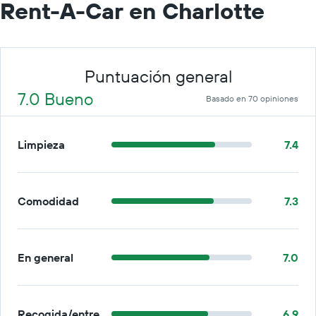
Rent-A-Car en Charlotte
por
día.
Puntuación general
7.0 Bueno
Basado en 70 opiniones
Limpieza
7.4
Comodidad
7.3
En general
7.0
Recogida/entrega
6.9