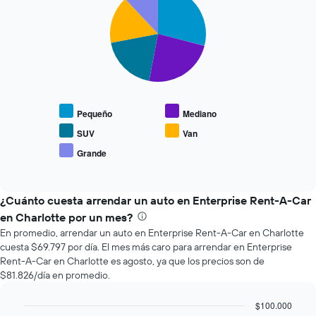
graphic.
chart
que
with
se
5
slices.
acerca
la
El
fecha
siguiente
de
gráfico
la
muestra
reserva.
Pequeño
Mediano
el
El
precio
gráfico
SUV
Van
promedio
muestra
Grande
End
de
1
of
los
eje
interactive
tipos
chart
X
de
¿Cuánto cuesta arrendar un auto en Enterprise Rent-A-Car
que
autos
indica
en Charlotte por un mes?
más
la
En promedio, arrendar un auto en Enterprise Rent-A-Car en Charlotte
populares.
cantidad
cuesta $69.797 por día. El mes más caro para arrendar en Enterprise
de
Rent-A-Car en Charlotte es agosto, ya que los precios son de
días
$81.826/día en promedio.
previos
a
$100.000
la