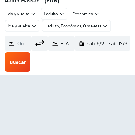
Aaiún Hassan I (EUN)
Ida y vuelta
1 adulto
Económica
Ida y vuelta
1 adulto, Económica, 0 maletas
Origen
El Aaiún Hassan I (EUN)
sáb. 5/9
-
sáb. 12/9
Buscar