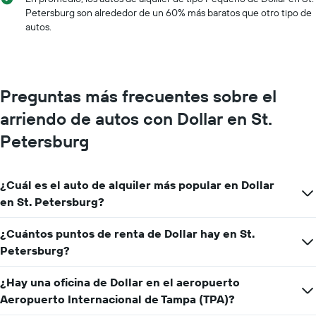
X
Petersburg son alrededor de un 60% más baratos que otro tipo de
que
autos.
indica
los
meses
del
año.
Preguntas más frecuentes sobre el
El
gráfico
arriendo de autos con Dollar en St.
muestra
1
Petersburg
eje
Y
que
¿Cuál es el auto de alquiler más popular en Dollar
indica
en St. Petersburg?
el
precio
promedio
¿Cuántos puntos de renta de Dollar hay en St.
de
Petersburg?
un
auto
¿Hay una oficina de Dollar en el aeropuerto
de
renta
Aeropuerto Internacional de Tampa (TPA)?
por