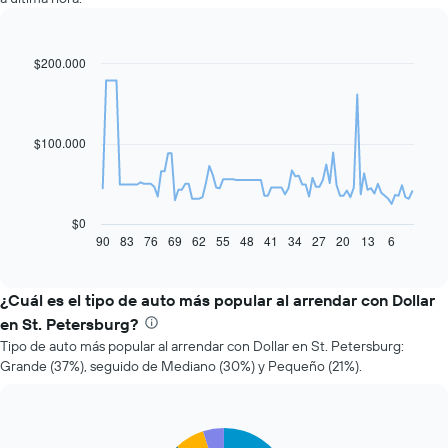
$200.000
Line
Chart
graphic.
chart
with
91
data
$100.000
points.
El
siguiente
gráfico
$0
muestra
90
83
76
69
62
55
48
41
34
27
20
13
6
End
of
cómo
interactive
varía
chart
el
¿Cuál es el tipo de auto más popular al arrendar con Dollar
precio
en St. Petersburg?
de
Tipo de auto más popular al arrendar con Dollar en St. Petersburg:
un
Grande (37%), seguido de Mediano (30%) y Pequeño (21%).
auto
de
renta
a
Pie
Chart
medida