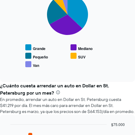
graphic.
chart
que
with
se
5
slices.
acerca
la
El
fecha
siguiente
de
gráfico
la
muestra
reserva.
Grande
Mediano
el
El
precio
gráfico
Pequeño
SUV
promedio
muestra
Van
End
de
1
of
los
eje
interactive
tipos
chart
X
de
¿Cuánto cuesta arrendar un auto en Dollar en St.
que
autos
indica
Petersburg por un mes?
más
la
En promedio, arrendar un auto en Dollar en St. Petersburg cuesta
populares.
cantidad
$41.219 por día. El mes más caro para arrendar en Dollar en St.
de
Petersburg es marzo, ya que los precios son de $64.153/día en promedio.
días
previos
$75.000
a
Bar
la
Chart
graphic.