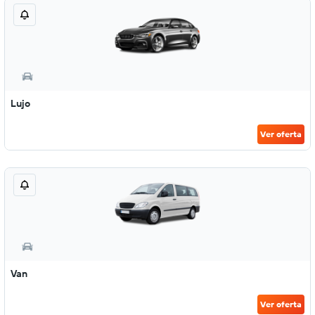
Lujo
Ver oferta
Van
Ver oferta