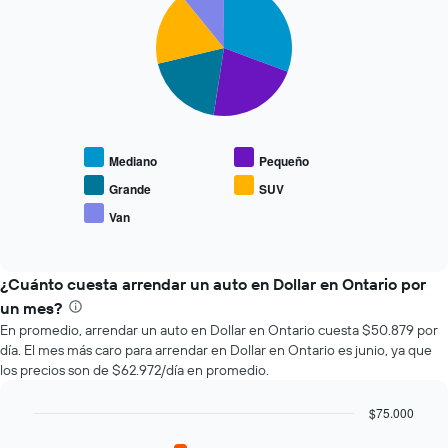
graphic.
chart
que
with
se
5
slices.
acerca
la
El
fecha
siguiente
de
gráfico
la
muestra
reserva.
Mediano
Pequeño
el
El
precio
gráfico
Grande
SUV
promedio
muestra
Van
End
de
1
of
los
eje
interactive
tipos
chart
X
de
¿Cuánto cuesta arrendar un auto en Dollar en Ontario por
que
autos
indica
un mes?
más
la
En promedio, arrendar un auto en Dollar en Ontario cuesta $50.879 por
populares.
cantidad
día. El mes más caro para arrendar en Dollar en Ontario es junio, ya que
de
los precios son de $62.972/día en promedio.
días
previos
$75.000
a
Bar
la
Chart
graphic.