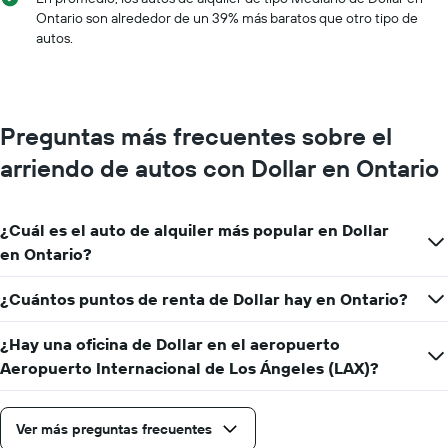
X
Ontario son alrededor de un 39% más baratos que otro tipo de
que
autos.
indica
los
meses
del
año.
Preguntas más frecuentes sobre el
El
gráfico
arriendo de autos con Dollar en Ontario
muestra
1
eje
¿Cuál es el auto de alquiler más popular en Dollar
Y
que
en Ontario?
indica
el
¿Cuántos puntos de renta de Dollar hay en Ontario?
precio
promedio
¿Hay una oficina de Dollar en el aeropuerto
de
un
Aeropuerto Internacional de Los Ángeles (LAX)?
auto
de
renta
Ver más preguntas frecuentes
por