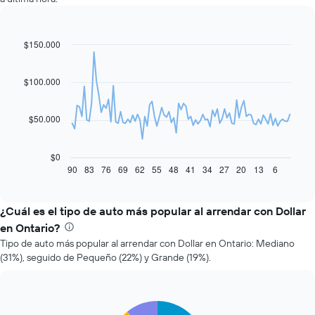
$150.000
Line
Chart
graphic.
chart
with
91
$100.000
data
points.
$50.000
El
siguiente
gráfico
$0
muestra
90
83
76
69
62
55
48
41
34
27
20
13
6
End
of
cómo
interactive
varía
chart
el
¿Cuál es el tipo de auto más popular al arrendar con Dollar
precio
en Ontario?
de
Tipo de auto más popular al arrendar con Dollar en Ontario: Mediano
un
(31%), seguido de Pequeño (22%) y Grande (19%).
auto
de
renta
a
Pie
Chart
medida