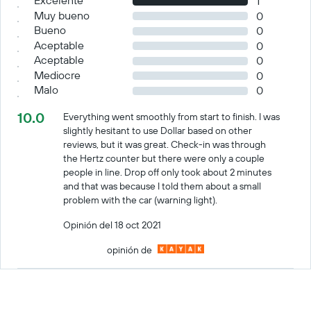
Excelente
1
Muy bueno
0
Bueno
0
Aceptable
0
Aceptable
0
Mediocre
0
Malo
0
10.0
Everything went smoothly from start to finish. I was
slightly hesitant to use Dollar based on other
reviews, but it was great. Check-in was through
the Hertz counter but there were only a couple
people in line. Drop off only took about 2 minutes
and that was because I told them about a small
problem with the car (warning light).
Opinión del 18 oct 2021
opinión de