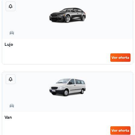
Lujo
Ver oferta
Van
Ver oferta