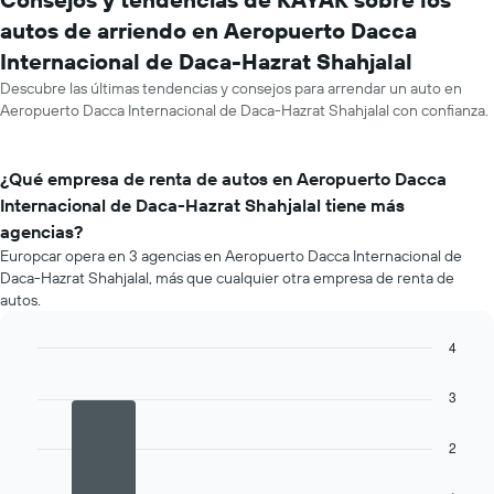
autos de arriendo en Aeropuerto Dacca
Internacional de Daca-Hazrat Shahjalal
Descubre las últimas tendencias y consejos para arrendar un auto en
Aeropuerto Dacca Internacional de Daca-Hazrat Shahjalal con confianza.
¿Qué empresa de renta de autos en Aeropuerto Dacca
Internacional de Daca-Hazrat Shahjalal tiene más
agencias?
Europcar opera en 3 agencias en Aeropuerto Dacca Internacional de
Daca-Hazrat Shahjalal, más que cualquier otra empresa de renta de
autos.
4
Bar
Chart
graphic.
chart
3
with
3
bars.
2
El