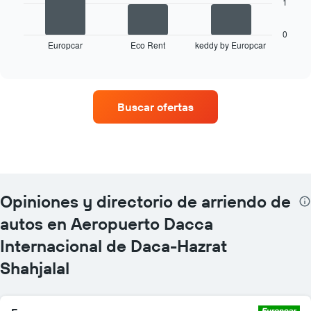
1
siguiente
gráfico
muestra
0
Europcar
Eco Rent
keddy by Europcar
las
End
of
cuatro
interactive
empresas
chart
de
renta
Buscar ofertas
de
autos
con
más
sucursales.
El
gráfico
Opiniones y directorio de arriendo de
muestra
1
autos en Aeropuerto Dacca
eje
Internacional de Daca-Hazrat
X
que
Shahjalal
indica
las
empresas
de