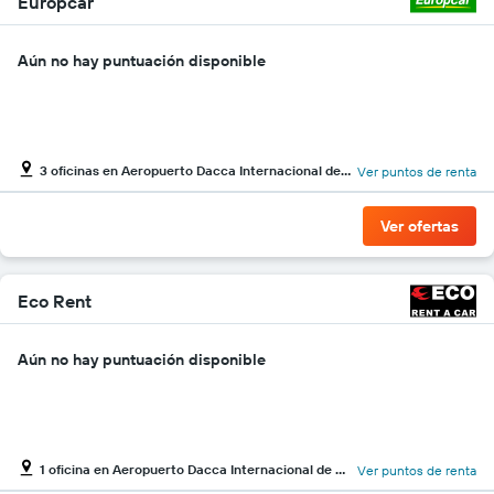
Europcar
renta
de
Aún no hay puntuación disponible
autos.
El
gráfico
muestra
1
eje
3 oficinas en Aeropuerto Dacca Internacional de Daca-Hazrat Shahjalal
Ver puntos de renta
Y
que
Ver ofertas
indica
el
precio
más
Eco Rent
barato
de
un
Aún no hay puntuación disponible
auto
de
renta
por
empresa.
1 oficina en Aeropuerto Dacca Internacional de Daca-Hazrat Shahjalal
Ver puntos de renta