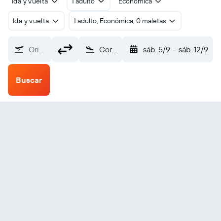
Ida y vuelta
1 adulto
Económica
Ida y vuelta
1 adulto, Económica, 0 maletas
Origen
Correia Pinto Reg do Planalto Serano (EEA)
sáb. 5/9
-
sáb. 12/9
Buscar