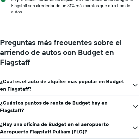
X
Flagstaff son alrededor de un 31% más baratos que otro tipo de
que
autos.
indica
los
meses
del
año.
Preguntas más frecuentes sobre el
El
gráfico
arriendo de autos con Budget en
muestra
1
Flagstaff
eje
Y
que
¿Cuál es el auto de alquiler más popular en Budget
indica
en Flagstaff?
el
precio
promedio
¿Cuántos puntos de renta de Budget hay en
de
Flagstaff?
un
auto
¿Hay una oficina de Budget en el aeropuerto
de
renta
Aeropuerto Flagstaff Pulliam (FLG)?
por