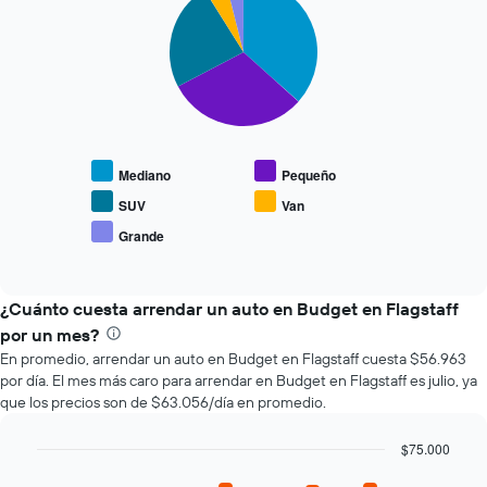
graphic.
chart
que
with
se
5
slices.
acerca
la
El
fecha
siguiente
de
gráfico
la
muestra
reserva.
Mediano
Pequeño
el
El
precio
gráfico
SUV
Van
promedio
muestra
Grande
End
de
1
of
los
eje
interactive
tipos
chart
X
de
¿Cuánto cuesta arrendar un auto en Budget en Flagstaff
que
autos
indica
por un mes?
más
la
En promedio, arrendar un auto en Budget en Flagstaff cuesta $56.963
populares.
cantidad
por día. El mes más caro para arrendar en Budget en Flagstaff es julio, ya
de
que los precios son de $63.056/día en promedio.
días
previos
$75.000
a
Bar
la
Chart
graphic.