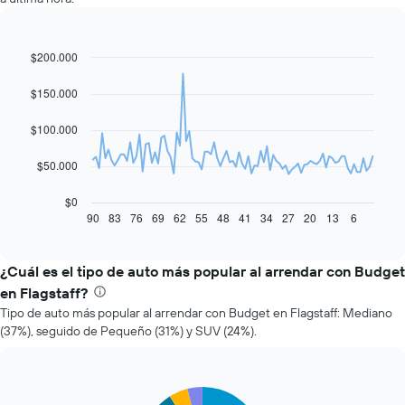
$200.000
Line
Chart
graphic.
chart
with
$150.000
91
data
$100.000
points.
El
$50.000
siguiente
gráfico
$0
muestra
90
83
76
69
62
55
48
41
34
27
20
13
6
End
of
cómo
interactive
varía
chart
el
¿Cuál es el tipo de auto más popular al arrendar con Budget
precio
en Flagstaff?
de
Tipo de auto más popular al arrendar con Budget en Flagstaff: Mediano
un
(37%), seguido de Pequeño (31%) y SUV (24%).
auto
de
renta
a
Pie
Chart
medida