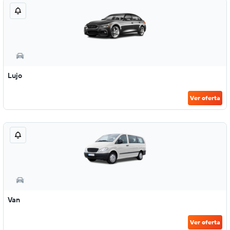
Lujo
Ver oferta
Van
Ver oferta