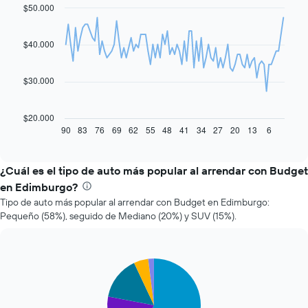
$50.000
Line
Chart
graphic.
chart
with
91
$40.000
data
points.
$30.000
El
siguiente
gráfico
$20.000
muestra
90
83
76
69
62
55
48
41
34
27
20
13
6
End
of
cómo
interactive
varía
chart
el
¿Cuál es el tipo de auto más popular al arrendar con Budget
precio
en Edimburgo?
de
Tipo de auto más popular al arrendar con Budget en Edimburgo:
un
Pequeño (58%), seguido de Mediano (20%) y SUV (15%).
auto
de
renta
a
Pie
Chart
medida
graphic.
chart
que
with
se
5