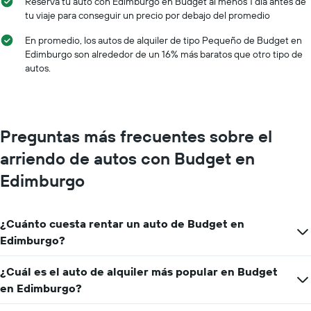
Reserva tu auto con Edimburgo en Budget al menos 1 día antes de
los
tu viaje para conseguir un precio por debajo del promedio
meses
del
En promedio, los autos de alquiler de tipo Pequeño de Budget en
año.
Edimburgo son alrededor de un 16% más baratos que otro tipo de
El
autos.
gráfico
muestra
1
eje
Y
Preguntas más frecuentes sobre el
que
indica
arriendo de autos con Budget en
el
precio
Edimburgo
promedio
de
un
¿Cuánto cuesta rentar un auto de Budget en
auto
Edimburgo?
de
renta
por
¿Cuál es el auto de alquiler más popular en Budget
día.
en Edimburgo?