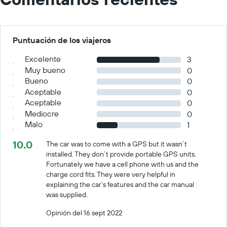
Puntuación de los viajeros
Excelente
3
Muy bueno
0
Bueno
0
Aceptable
0
Aceptable
0
Mediocre
0
Malo
1
10.0
The car was to come with a GPS but it wasn’t
installed. They don’t provide portable GPS units.
Fortunately we have a cell phone with us and the
charge cord fits. They were very helpful in
explaining the car’s features and the car manual
was supplied.
Opinión del 16 sept 2022