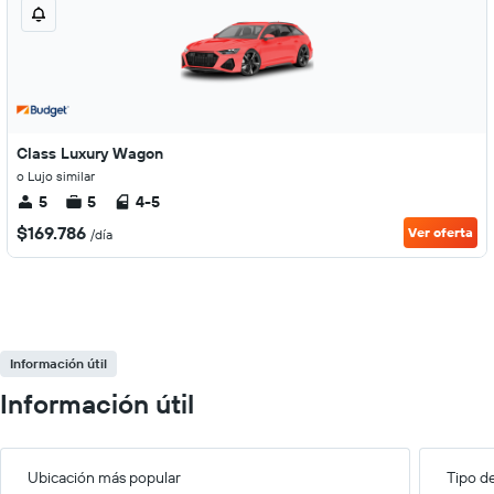
Class Luxury Wagon
o Lujo similar
5
5
4-5
$169.786
Ver oferta
/día
Información útil
Información útil
Ubicación más popular
Tipo d