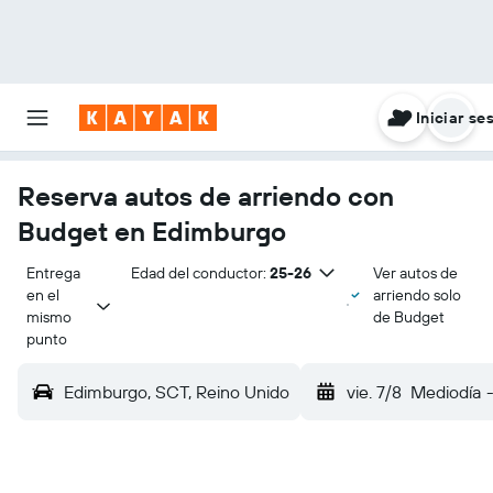
Iniciar se
Reserva autos de arriendo con
Budget en Edimburgo
Entrega 
Edad del conductor:
25-26
Ver autos de
en el 
arriendo solo
mismo 
de Budget
punto
Edimburgo, SCT, Reino Unido
vie. 7/8
Mediodía