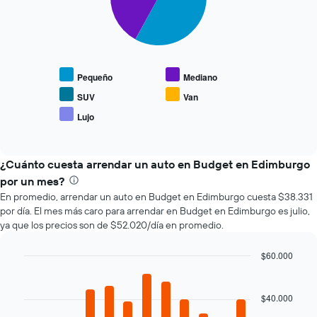
slices.
acerca
la
El
fecha
siguiente
de
gráfico
la
muestra
reserva.
Pequeño
Mediano
el
El
precio
gráfico
SUV
Van
promedio
muestra
Lujo
End
de
1
of
los
eje
interactive
tipos
chart
X
de
¿Cuánto cuesta arrendar un auto en Budget en Edimburgo
que
autos
indica
por un mes?
más
la
En promedio, arrendar un auto en Budget en Edimburgo cuesta $38.331
populares.
cantidad
por día. El mes más caro para arrendar en Budget en Edimburgo es julio,
de
ya que los precios son de $52.020/día en promedio.
días
previos
$60.000
a
Bar
la
Chart
graphic.
chart
reserva.
with
$40.000
El
12
gráfico
bars.