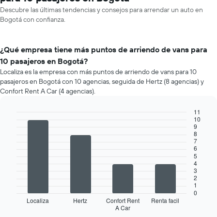
Descubre las últimas tendencias y consejos para arrendar un auto en
Bogotá con confianza.
¿Qué empresa tiene más puntos de arriendo de vans para
10 pasajeros en Bogotá?
Localiza es la empresa con más puntos de arriendo de vans para 10
pasajeros en Bogotá con 10 agencias, seguida de Hertz (8 agencias) y
Confort Rent A Car (4 agencias).
11
10
Bar
Chart
9
graphic.
chart
8
with
7
4
6
bars.
5
4
3
El
2
siguiente
1
gráfico
0
muestra
Localiza
Hertz
Confort Rent
Renta facil
A Car
las
End
of