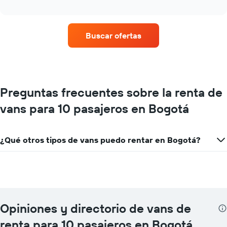
cuatro
interactive
empresas
chart
de
renta
Buscar ofertas
de
autos
con
más
sucursales.
El
Preguntas frecuentes sobre la renta de
gráfico
vans para 10 pasajeros en Bogotá
muestra
1
eje
X
¿Qué otros tipos de vans puedo rentar en Bogotá?
que
indica
las
empresas
de
renta
de
Opiniones y directorio de vans de
autos.
renta para 10 pasajeros en Bogotá
El