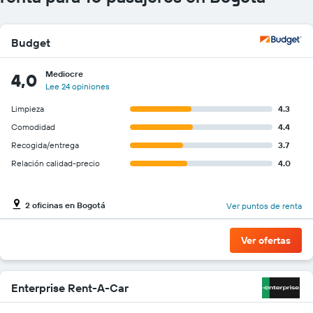
gráfico
muestra
1
Budget
eje
Y
que
Mediocre
4,0
indica
Lee 24 opiniones
el
Limpieza
4.3
precio
más
Comodidad
4.4
barato
Recogida/entrega
3.7
de
Relación calidad-precio
4.0
un
auto
de
renta
2 oficinas en Bogotá
Ver puntos de renta
por
empresa.
Ver ofertas
Enterprise Rent-A-Car