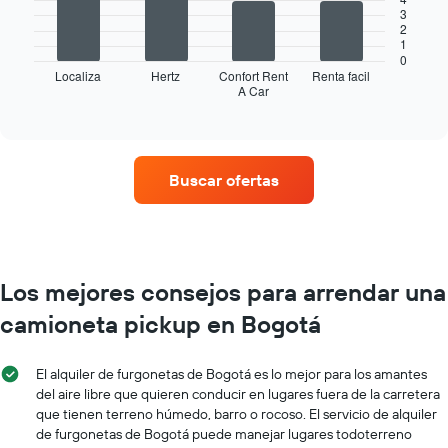
que
3
El
indica
2
siguiente
1
los
gráfico
0
meses
muestra
Localiza
Hertz
Confort Rent
Renta facil
del
A Car
las
End
año.
of
cuatro
interactive
El
empresas
chart
gráfico
de
muestra
renta
Buscar ofertas
1
de
eje
autos
Y
con
que
más
indica
sucursales.
el
El
Los mejores consejos para arrendar una
precio
gráfico
promedio
camioneta pickup en Bogotá
muestra
de
1
un
eje
auto
El alquiler de furgonetas de Bogotá es lo mejor para los amantes
X
de
del aire libre que quieren conducir en lugares fuera de la carretera
que
renta
que tienen terreno húmedo, barro o rocoso. El servicio de alquiler
indica
por
de furgonetas de Bogotá puede manejar lugares todoterreno
las
día.