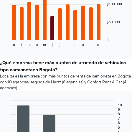
with
$100.000
indica
12
el
bars.
precio
más
$50.000
El
barato
siguiente
de
gráfico
un
muestra
0
auto
e
f
m
a
m
j
j
a
s
o
n
d
el
End
of
de
precio
interactive
renta
promedio
chart
por
de
¿Qué empresa tiene más puntos de arriendo de vehículos
empresa.
un
tipo camionetaen Bogotá?
auto
Localiza es la empresa con más puntos de renta de camioneta en Bogotá,
de
con 10 agencias, seguida de Hertz (8 agencias) y Confort Rent A Car (4
renta
agencias).
por
mes.
11
El
10
gráfico
Bar
Chart
9
graphic.
chart
muestra
8
with
1
7
4
6
eje
bars.
5
X
4