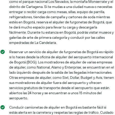
empresas
como el parque nacional Los Nevados, la montaña Monserrate y el
de
distrito de Cartagena. Si te mudas a una ciudad nueva o necesitas
renta
entregar o recibir carga como mesas, sillas, equipo de parrilla,
de
refrigeradores, tiendas de campaña y cartones de soda mientras
autos.
estés en Bogotá, reserva el alquiler de furgonetas de Bogotá, que
El
te dará mucho espacio para llevar tu carga y descargarla
gráfico
fácilmente. Durante tu estancia en Bogotá, podrás visitar museos y
muestra
galerías de arte de primera categoría y conducir por las calles
1
empedradas de La Candelaria.
eje
Y
Reservar un servicio de alquiler de furgonetas de Bogotá es rápido
que
si lo haces desde la oficina de alquiler del aeropuerto internacional
indica
de Bogotá (BOG). Los mostradores de alquiler de varias empresas
el
de alquiler, como National, Alamo y Enterprise, se encuentran en el
precio
lado izquierdo después de la salida de las llegadas internacionales.
más
Otras empresas de alquiler, como Sixt, Dollar, Budget y Avis, tienen
barato
sus mostradores de alquiler fuera del aeropuerto y ofrecen
de
servicios gratuitos de transporte desde el aeropuerto que están
un
abiertos las 24 horas y se encuentran a unos 15 minutos del
auto
aeropuerto.
de
renta
Conducir camionetas de alquiler en Bogotá es bastante fácil si
por
estás alerta en la carretera y respetas las reglas de tráfico. Cuidado
empresa.