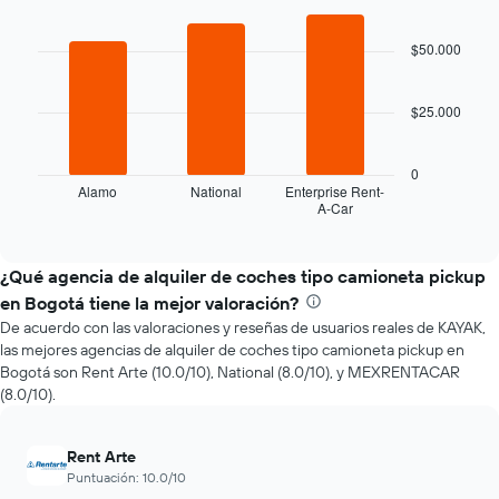
medida
Bar
Chart
que
graphic.
chart
with
$50.000
se
3
acerca
bars.
la
$25.000
fecha
El
de
siguiente
la
gráfico
0
reserva.
muestra
Alamo
National
Enterprise Rent-
El
A-Car
las
End
gráfico
of
cuatro
interactive
muestra
empresas
chart
1
de
¿Qué agencia de alquiler de coches tipo camioneta pickup
eje
renta
en Bogotá tiene la mejor valoración?
X
de
que
De acuerdo con las valoraciones y reseñas de usuarios reales de KAYAK,
autos
indica
las mejores agencias de alquiler de coches tipo camioneta pickup en
más
la
Bogotá son Rent Arte (10.0/10), National (8.0/10), y MEXRENTACAR
económicas
cantidad
(8.0/10).
de
de
las
días
últimas
previos
Rent Arte
72
a
Puntuación: 10.0/10
horas.
la