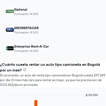
El
reserva.
gráfico
El
National
muestra
gráfico
Puntuación: 8.0/10
1
muestra
eje
1
X
eje
MEXRENTACAR
que
Y
Puntuación: 8.0/10
indica
que
las
indica
4
el
Enterprise Rent-A-Car
empresas
precio
más
Puntuación: 8.0/10
promedio
baratas
de
de
un
¿Cuánto cuesta rentar un auto tipo camioneta en Bogotá
renta
auto
de
por un mes?
de
autos
En promedio, un auto de renta tipo camioneta en Bogotá cuesta $97.249
renta.
El
por día. El mes más caro para rentar es mayo, ya que los precios son de
gráfico
$133.422/día en promedio.
muestra
1
$150.000
eje
Bar
Y
Chart
graphic.
chart
que