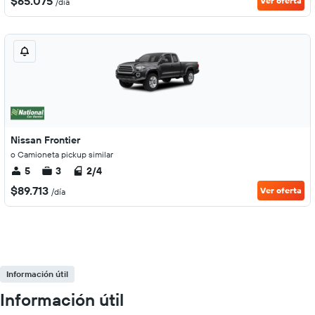
$65.075
Ver oferta
/día
Nissan Frontier
o Camioneta pickup similar
5
3
2/4
$89.713
Ver oferta
/día
Información útil
Información útil