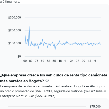
a última hora.
$300.000
Line
Chart
graphic.
chart
with
91
$200.000
data
points.
$100.000
El
siguiente
gráfico
$0
muestra
90
83
76
69
62
55
48
41
34
27
20
13
6
End
of
cómo
interactive
varía
chart
el
¿Qué empresa ofrece los vehículos de renta tipo camioneta
precio
más baratos en Bogotá?
de
La empresa de renta de camioneta más barata en Bogotá es Alamo, con
un
un precio promedio de $54.319/día, seguida de National ($61.493/día) y
auto
Enterprise Rent-A-Car ($65.340/día).
de
renta
a
$75.000