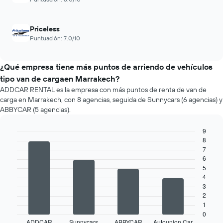
Priceless
Puntuación: 7.0/10
¿Qué empresa tiene más puntos de arriendo de vehículos
tipo van de cargaen Marrakech?
ADDCAR RENTAL es la empresa con más puntos de renta de van de
carga en Marrakech, con 8 agencias, seguida de Sunnycars (6 agencias) y
ABBYCAR (5 agencias).
9
8
Bar
Chart
graphic.
7
chart
with
6
4
5
bars.
4
3
El
2
siguiente
1
gráfico
0
muestra
ADDCAR
Sunnycars
ABBYCAR
Autounion Car