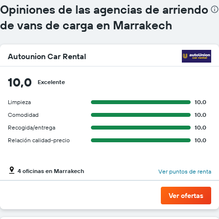
autos.
Opiniones de las agencias de arriendo
El
gráfico
de vans de carga en Marrakech
muestra
1
eje
Autounion Car Rental
Y
que
indica
10,0
Excelente
el
precio
Limpieza
10.0
más
barato
Comodidad
10.0
de
Recogida/entrega
10.0
un
Relación calidad-precio
10.0
auto
de
renta
por
4 oficinas en Marrakech
Ver puntos de renta
empresa.
Ver ofertas