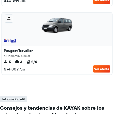
$20.644
Ver oferta
/día
Peugeot Traveller
o Comercial similar
5
3
2/4
$74.307
Ver oferta
/día
Información útil
Consejos y tendencias de KAYAK sobre los