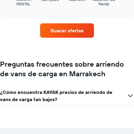
RENTAL
Rental
las
End
of
cuatro
interactive
empresas
chart
de
renta
Buscar ofertas
de
autos
con
más
sucursales.
El
Preguntas frecuentes sobre arriendo
gráfico
de vans de carga en Marrakech
muestra
1
eje
X
¿Cómo encuentra KAYAK precios de arriendo de
que
vans de carga tan bajos?
indica
las
empresas
de
renta
de