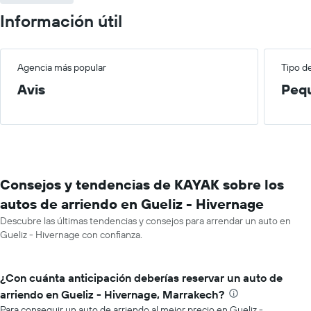
Información útil
Agencia más popular
Tipo d
Avis
Peq
Consejos y tendencias de KAYAK sobre los
autos de arriendo en Gueliz - Hivernage
Descubre las últimas tendencias y consejos para arrendar un auto en
Gueliz - Hivernage con confianza.
¿Con cuánta anticipación deberías reservar un auto de
arriendo en Gueliz - Hivernage, Marrakech?
Para conseguir un auto de arriendo al mejor precio en Gueliz -