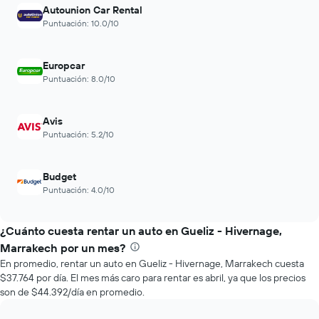
últimas
previos
Autounion Car Rental
72
a
Puntuación: 10.0/10
horas.
la
El
reserva.
gráfico
El
Europcar
muestra
gráfico
Puntuación: 8.0/10
1
muestra
eje
1
X
eje
Avis
que
Y
Puntuación: 5.2/10
indica
que
las
indica
4
el
Budget
empresas
precio
más
Puntuación: 4.0/10
promedio
baratas
de
de
un
¿Cuánto cuesta rentar un auto en Gueliz - Hivernage,
renta
auto
de
Marrakech por un mes?
de
autos
En promedio, rentar un auto en Gueliz - Hivernage, Marrakech cuesta
renta.
El
$37.764 por día. El mes más caro para rentar es abril, ya que los precios
gráfico
son de $44.392/día en promedio.
muestra
1