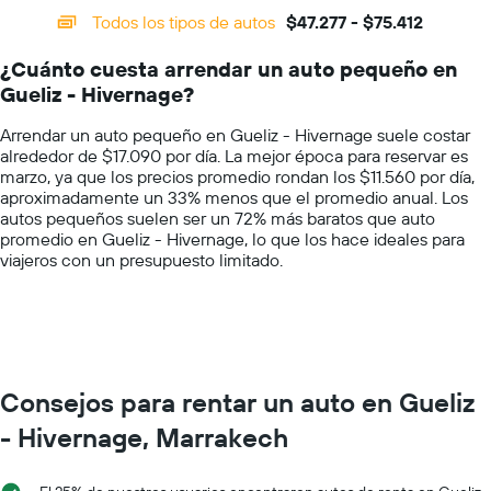
categories.
renta
Todos los tipos de autos
$47.277 - $75.412
Range:
por
14
día.
¿Cuánto cuesta arrendar un auto pequeño en
categories.
Gueliz - Hivernage?
The
chart
Arrendar un auto pequeño en Gueliz - Hivernage suele costar
has
alrededor de $17.090 por día. La mejor época para reservar es
1
marzo, ya que los precios promedio rondan los $11.560 por día,
Y
aproximadamente un 33% menos que el promedio anual. Los
axis
autos pequeños suelen ser un 72% más baratos que auto
displaying
promedio en Gueliz - Hivernage, lo que los hace ideales para
values.
viajeros con un presupuesto limitado.
Range:
0
to
100000.
Consejos para rentar un auto en Gueliz
- Hivernage, Marrakech