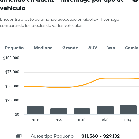
1
vehículo
eje
X
que
Encuentra el auto de arriendo adecuado en Gueliz - Hivernage
indica
comparando los precios de varios vehículos.
los
meses
del
Pequeño
Mediano
Grande
SUV
Van
Camio
año.
El
$100.000
gráfico
Combination
Chart
muestra
graphic.
chart
$75.000
1
with
eje
2
Y
data
$50.000
series.
que
indica
$25.000
The
el
chart
precio
has
promedio
$0
1
de
ene
feb.
mar.
abr.
may.
End
of
X
un
interactive
axis
auto
chart
Autos tipo Pequeño
$11.560 - $29.132
displaying
de