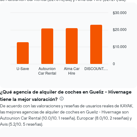
de
renta
a
$30.000
medida
Bar
Chart
que
graphic.
chart
with
$20.000
se
4
acerca
bars.
la
$10.000
fecha
El
de
siguiente
la
gráfico
0
reserva.
muestra
U-Save
Autounion
Alma Car
DISCOUNT.…
El
Car Rental
Hire
las
End
gráfico
of
cuatro
interactive
muestra
empresas
chart
1
de
¿Qué agencia de alquiler de coches en Gueliz - Hivernage
eje
renta
tiene la mejor valoración?
X
de
que
De acuerdo con las valoraciones y reseñas de usuarios reales de KAYAK,
autos
indica
las mejores agencias de alquiler de coches en Gueliz - Hivernage son
más
la
Autounion Car Rental (10.0/10, 1 reseña), Europcar (8.0/10, 2 reseñas) y
económicas
cantidad
Avis (5.2/10, 5 reseñas).
de
de
las
días