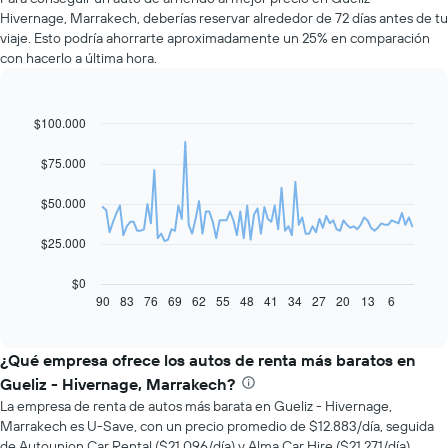
Hivernage, Marrakech, deberías reservar alrededor de 72 días antes de tu
viaje. Esto podría ahorrarte aproximadamente un 25% en comparación
con hacerlo a última hora.
$100.000
Line
Chart
graphic.
chart
with
$75.000
91
data
$50.000
points.
El
$25.000
siguiente
gráfico
$0
muestra
90
83
76
69
62
55
48
41
34
27
20
13
6
End
of
cómo
interactive
varía
chart
el
¿Qué empresa ofrece los autos de renta más baratos en
precio
Gueliz - Hivernage, Marrakech?
de
La empresa de renta de autos más barata en Gueliz - Hivernage,
un
Marrakech es U-Save, con un precio promedio de $12.883/día, seguida
auto
de Autounion Car Rental ($21.096/día) y Alma Car Hire ($21.271/día).