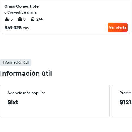
Class Convertible
o Convertible similar
5
3
2/4
$69.325
Ver oferta
/día
Información útil
Información útil
Agencia más popular
Precio
Sixt
$121