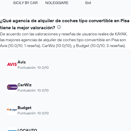
El
SICILY BY CAR
NOLEGGIARE
Sixt
las
End
gráfico
of
cuatro
interactive
muestra
empresas
chart
1
de
¿Qué agencia de alquiler de coches tipo convertible en Pisa
eje
renta
tiene la mejor valoración?
X
de
que
De acuerdo con las valoraciones y reseñas de usuarios reales de KAYAK,
autos
indica
las mejores agencias de alquiler de coches tipo convertible en Pisa son
más
la
Avis (10.0/10, 1 reseña), CarWiz (10.0/10), y Budget (10.0/10, 3 reseñas).
económicas
cantidad
de
de
las
días
Avis
últimas
previos
Puntuación: 10.0/10
72
a
horas.
la
El
reserva.
CarWiz
gráfico
El
Puntuación: 10.0/10
muestra
gráfico
1
muestra
eje
1
Budget
X
eje
Puntuación: 10.0/10
que
Y
indica
que
las
indica
LOCAUTO