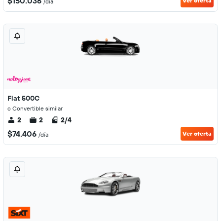
$150.036
Ver oferta
/día
Fiat 500C
o Convertible similar
2
2
2/4
$74.406
Ver oferta
/día