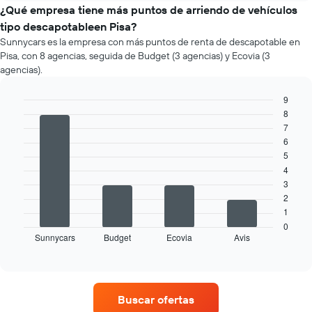
renta
de
¿Qué empresa tiene más puntos de arriendo de vehículos
por
un
tipo descapotableen Pisa?
empresa.
auto
Sunnycars es la empresa con más puntos de renta de descapotable en
de
Pisa, con 8 agencias, seguida de Budget (3 agencias) y Ecovia (3
renta
agencias).
por
mes.
9
El
8
gráfico
Bar
Chart
graphic.
chart
muestra
7
with
1
6
4
eje
5
bars.
X
4
que
3
El
indica
2
siguiente
los
1
gráfico
meses
muestra
0
del
Sunnycars
Budget
Ecovia
Avis
las
End
año.
of
cuatro
interactive
El
empresas
chart
gráfico
de
muestra
renta
Buscar ofertas
1
de