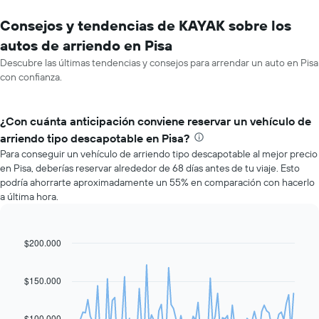
Consejos y tendencias de KAYAK sobre los
autos de arriendo en Pisa
Descubre las últimas tendencias y consejos para arrendar un auto en Pisa
con confianza.
¿Con cuánta anticipación conviene reservar un vehículo de
arriendo tipo descapotable en Pisa?
Para conseguir un vehículo de arriendo tipo descapotable al mejor precio
en Pisa, deberías reservar alrededor de 68 días antes de tu viaje. Esto
podría ahorrarte aproximadamente un 55% en comparación con hacerlo
a última hora.
$200.000
Line
Chart
graphic.
chart
with
91
$150.000
data
points.
$100.000