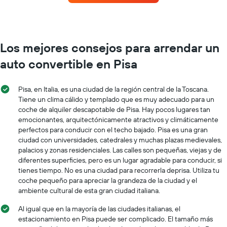
eje
autos
Y
con
que
más
indica
sucursales.
el
El
Los mejores consejos para arrendar un
precio
gráfico
promedio
auto convertible en Pisa
muestra
de
1
un
eje
auto
Pisa, en Italia, es una ciudad de la región central de la Toscana.
X
de
Tiene un clima cálido y templado que es muy adecuado para un
que
renta
coche de alquiler descapotable de Pisa. Hay pocos lugares tan
indica
por
emocionantes, arquitectónicamente atractivos y climáticamente
las
día.
empresas
perfectos para conducir con el techo bajado. Pisa es una gran
de
ciudad con universidades, catedrales y muchas plazas medievales,
renta
palacios y zonas residenciales. Las calles son pequeñas, viejas y de
de
diferentes superficies, pero es un lugar agradable para conducir, si
autos.
tienes tiempo. No es una ciudad para recorrerla deprisa. Utiliza tu
El
coche pequeño para apreciar la grandeza de la ciudad y el
gráfico
ambiente cultural de esta gran ciudad italiana.
muestra
1
Al igual que en la mayoría de las ciudades italianas, el
eje
estacionamiento en Pisa puede ser complicado. El tamaño más
Y