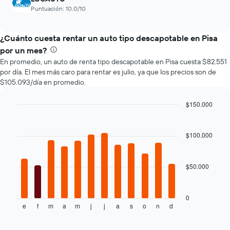
4
el
Puntuación: 10.0/10
empresas
precio
más
promedio
baratas
de
¿Cuánto cuesta rentar un auto tipo descapotable en Pisa
de
un
renta
por un mes?
auto
de
En promedio, un auto de renta tipo descapotable en Pisa cuesta $82.551
de
autos
por día. El mes más caro para rentar es julio, ya que los precios son de
renta.
El
$105.093/día en promedio.
gráfico
muestra
$150.000
1
Bar
Chart
eje
graphic.
chart
Y
with
$100.000
que
12
indica
bars.
el
precio
$50.000
El
más
siguiente
barato
gráfico
de
muestra
0
un
e
f
m
a
m
j
j
a
s
o
n
d
el
End
of
auto
precio
interactive
de
promedio
chart