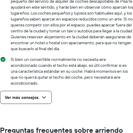
pequeño del servicio de alquiler de coches descapotable de Pisa te
que
ayudará en este sentido, y harás bien en observar cómo aparcan los
indica
lugareños. Los coches pequeños y lujosos son habituales aquí, y los
el
lugareños saben aparcar en espacios reducidos como un arte. Si no
precio
quieres competir con ellos por el espacio, puedes aparcar fuera del
más
centro de la ciudad y tomar un taxi o autobús para llegar a la ciudad.
barato
Quienes reserven alojamiento en la ciudad deberán asegurarse de
de
encontrar un hotel o hostal con aparcamiento, para que no tengan
un
que buscarlo al final del día.
auto
de
Si bien un convertible normalmente no necesita aire
renta
acondicionado cuando el techo está abajo, es útil confirmar si es
por
una característica estándar en su coche. Habrá momentos en los
empresa.
que no querrá quitar el techo del coche, pero necesitará aire
acondicionado.
Ver más consejos
Preguntas frecuentes sobre arriendo