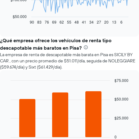
El
siguiente
gráfico
$50.000
muestra
90
83
76
69
62
55
48
41
34
27
20
13
6
End
of
cómo
interactive
varía
chart
el
¿Qué empresa ofrece los vehículos de renta tipo
precio
descapotable más baratos en Pisa?
de
La empresa de renta de descapotable más barata en Pisa es SICILY BY
un
CAR , con un precio promedio de $51.011/día, seguida de NOLEGGIARE
auto
($59.674/día) y Sixt ($61.429/día).
de
renta
a
$75.000
medida
Bar
Chart
que
graphic.
chart
with
se
$50.000
3
acerca
bars.
la
fecha
$25.000
El
de
siguiente
la
gráfico
reserva.
muestra
0