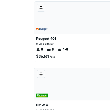
Peugeot 408
o Lujo similar
5
5
4-5
$36.161
/día
BMW X1
o Lujo similar