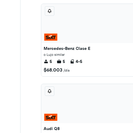
Mercedes-Benz Clase E
o Lujo similar
5
5
4-5
$68.003
/día
Audi Q8