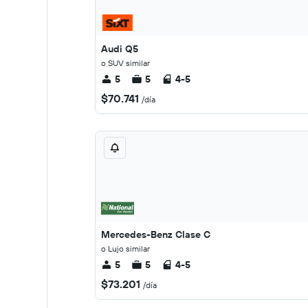
Audi Q5
o SUV similar
5
5
4-5
$70.741
/día
Mercedes-Benz Clase C
o Lujo similar
5
5
4-5
$73.201
/día