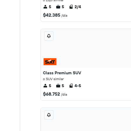
5
5
2/4
$42.385
/día
Class Premium SUV
o SUV similar
5
5
4-5
$68.752
/día