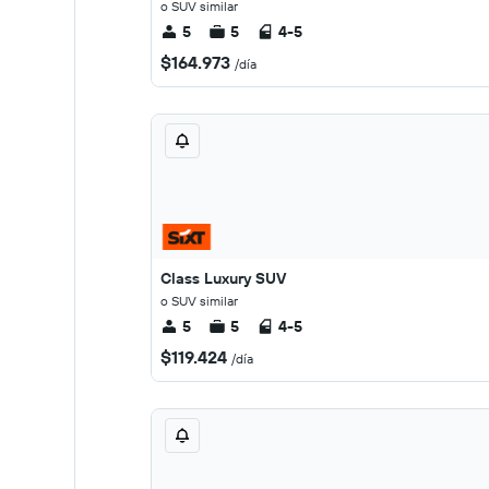
o SUV similar
5
5
4-5
$164.973
/día
Class Luxury SUV
o SUV similar
5
5
4-5
$119.424
/día