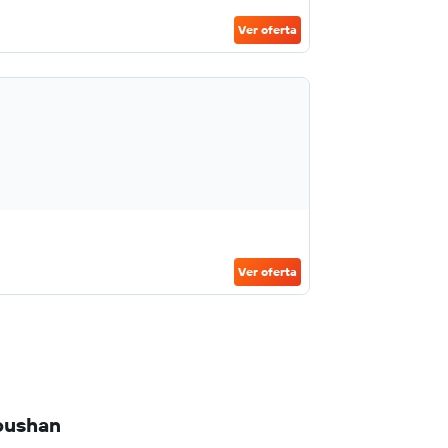
Ver oferta
Ver oferta
oushan