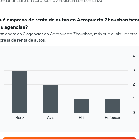
rrendar un auto en Aeropuerto Zhoushan con confianza.
ué empresa de renta de autos en Aeropuerto Zhoushan tien
s agencias?
tz opera en 3 agencias en Aeropuerto Zhoushan, más que cualquier otra
resa de renta de autos.
4
Bar
Chart
graphic.
chart
3
with
4
bars.
2
El
1
siguiente
gráfico
muestra
0
Hertz
Avis
Ehi
Europcar
las
End
of
cuatro
interactive
empresas
chart
de