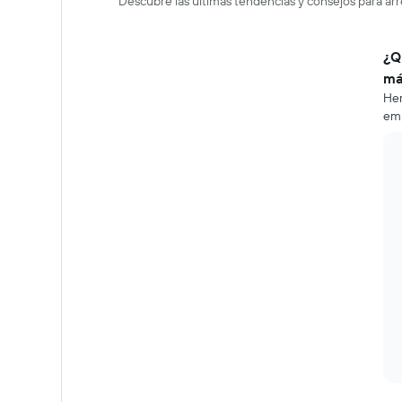
Descubre las últimas tendencias y consejos para a
¿Q
má
Her
emp