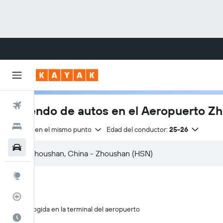
Vuelos
Arriendo de autos en el Aeropuerto Z
Hoteles
Entrega en el mismo punto
Edad del conductor:
25-26
Autos
Explore
Rastreador
Recogida en la terminal del aeropuerto
Cuándo ir