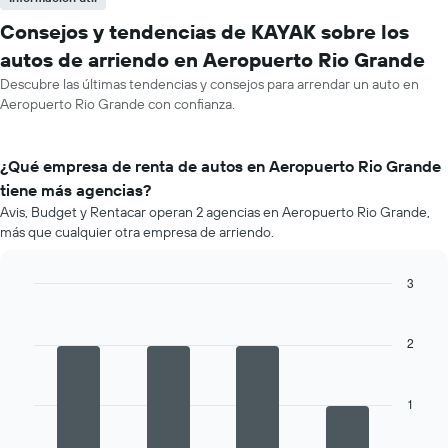
Consejos y tendencias de KAYAK sobre los
autos de arriendo en Aeropuerto Rio Grande
Descubre las últimas tendencias y consejos para arrendar un auto en
Aeropuerto Rio Grande con confianza.
¿Qué empresa de renta de autos en Aeropuerto Rio Grande
tiene más agencias?
Avis, Budget y Rentacar operan 2 agencias en Aeropuerto Rio Grande,
más que cualquier otra empresa de arriendo.
3
Bar
Chart
graphic.
chart
with
2
4
bars.
1
El
siguiente
gráfico