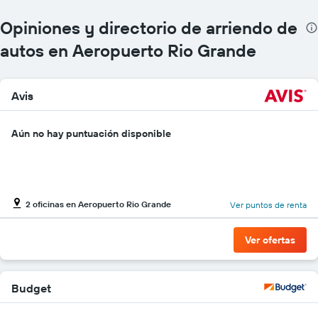
de
autos.
Opiniones y directorio de arriendo de
El
gráfico
autos en Aeropuerto Rio Grande
muestra
1
eje
Avis
Y
que
indica
Aún no hay puntuación disponible
el
precio
más
barato
de
2 oficinas en Aeropuerto Rio Grande
un
Ver puntos de renta
auto
de
Ver ofertas
renta
por
empresa.
Budget