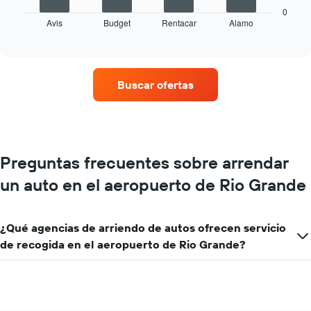
muestra
0
Avis
Budget
Rentacar
Alamo
las
End
of
cuatro
interactive
empresas
chart
de
renta
Buscar ofertas
de
autos
con
más
sucursales.
El
Preguntas frecuentes sobre arrendar
gráfico
un auto en el aeropuerto de Rio Grande
muestra
1
eje
X
¿Qué agencias de arriendo de autos ofrecen servicio
que
de recogida en el aeropuerto de Rio Grande?
indica
las
empresas
de
renta