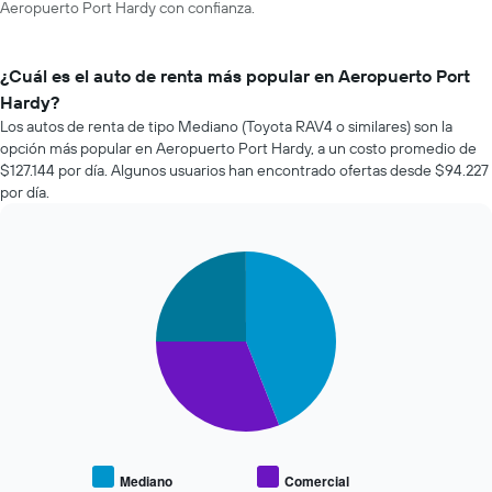
Aeropuerto Port Hardy con confianza.
¿Cuál es el auto de renta más popular en Aeropuerto Port
Hardy?
Los autos de renta de tipo Mediano (Toyota RAV4 o similares) son la
opción más popular en Aeropuerto Port Hardy, a un costo promedio de
$127.144 por día. Algunos usuarios han encontrado ofertas desde $94.227
por día.
Pie
Chart
graphic.
chart
with
3
slices.
El
siguiente
gráfico
muestra
el
precio
Mediano
Comercial