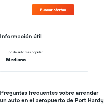
de
renta
Buscar ofertas
de
autos
con
más
sucursales.
El
Información útil
gráfico
muestra
1
eje
Tipo de auto más popular
X
Mediano
que
indica
las
empresas
de
renta
de
Preguntas frecuentes sobre arrendar
autos.
El
un auto en el aeropuerto de Port Hardy
gráfico