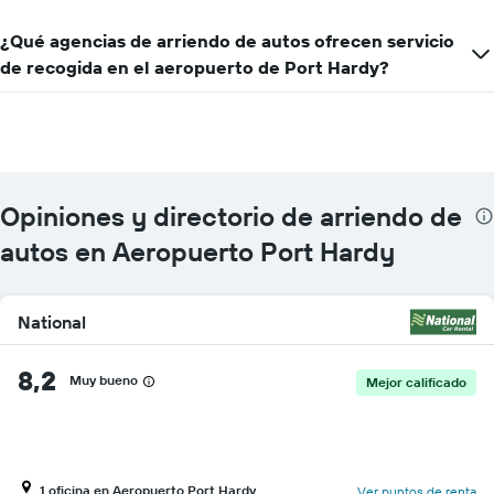
muestra
1
¿Qué agencias de arriendo de autos ofrecen servicio
eje
Y
de recogida en el aeropuerto de Port Hardy?
que
indica
el
precio
más
barato
de
Opiniones y directorio de arriendo de
un
autos en Aeropuerto Port Hardy
auto
de
renta
por
National
empresa.
8,2
Muy bueno
Mejor calificado
1 oficina en Aeropuerto Port Hardy
Ver puntos de renta