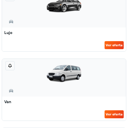
Lujo
Ver oferta
Van
Ver oferta