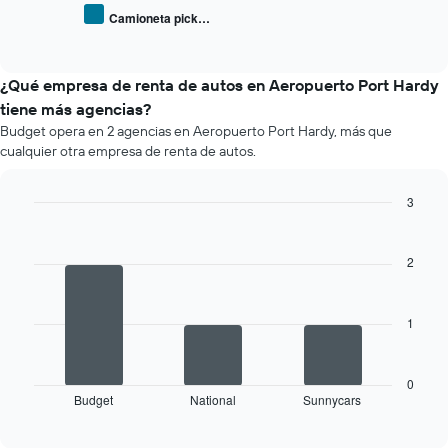
promedio
Camioneta pick…
End
de
of
los
interactive
tipos
chart
de
¿Qué empresa de renta de autos en Aeropuerto Port Hardy
autos
tiene más agencias?
más
Budget opera en 2 agencias en Aeropuerto Port Hardy, más que
populares.
cualquier otra empresa de renta de autos.
3
Bar
Chart
graphic.
chart
with
2
3
bars.
1
El
siguiente
gráfico
muestra
0
Budget
National
Sunnycars
las
End
of
cuatro
interactive
empresas
chart