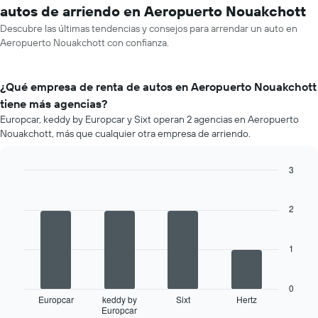
autos de arriendo en Aeropuerto Nouakchott
Descubre las últimas tendencias y consejos para arrendar un auto en
Aeropuerto Nouakchott con confianza.
¿Qué empresa de renta de autos en Aeropuerto Nouakchott
tiene más agencias?
Europcar, keddy by Europcar y Sixt operan 2 agencias en Aeropuerto
Nouakchott, más que cualquier otra empresa de arriendo.
3
Bar
Chart
graphic.
chart
with
2
4
bars.
1
El
siguiente
gráfico
0
muestra
Europcar
keddy by
Sixt
Hertz
Europcar
las
End