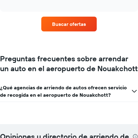
of
cuatro
interactive
empresas
chart
de
renta
Buscar ofertas
de
autos
con
más
sucursales.
El
Preguntas frecuentes sobre arrendar
gráfico
un auto en el aeropuerto de Nouakchott
muestra
1
eje
X
¿Qué agencias de arriendo de autos ofrecen servicio
que
de recogida en el aeropuerto de Nouakchott?
indica
las
empresas
de
renta
de
autos.
Opiniones y directorio de arriendo de
El