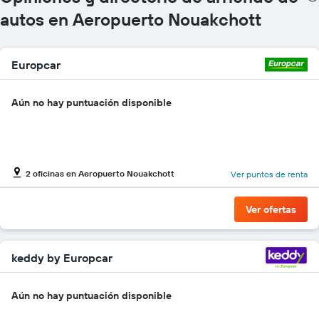
gráfico
autos en Aeropuerto Nouakchott
muestra
1
eje
Europcar
Y
que
indica
Aún no hay puntuación disponible
el
precio
más
barato
de
2 oficinas en Aeropuerto Nouakchott
un
Ver puntos de renta
auto
de
Ver ofertas
renta
por
empresa.
keddy by Europcar
Aún no hay puntuación disponible