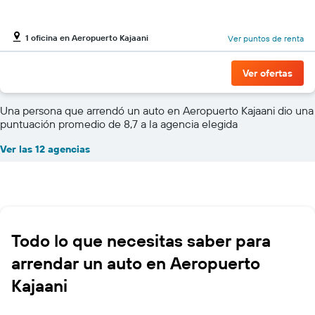
1 oficina en Aeropuerto Kajaani
Ver puntos de renta
Ver ofertas
Una persona que arrendó un auto en Aeropuerto Kajaani dio una
puntuación promedio de 8,7 a la agencia elegida
Ver las 12 agencias
Todo lo que necesitas saber para
arrendar un auto en Aeropuerto
Kajaani