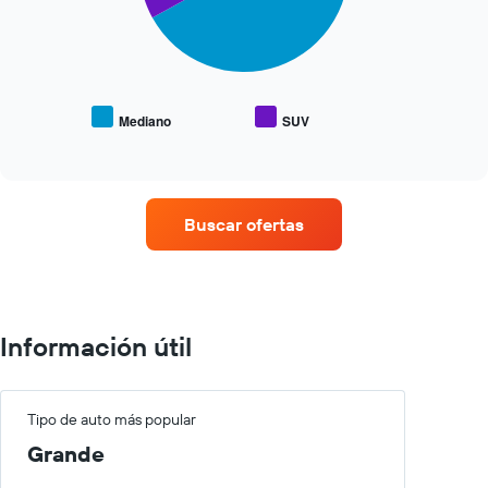
siguiente
gráfico
muestra
el
precio
promedio
Mediano
SUV
End
de
of
los
interactive
tipos
chart
de
autos
Buscar ofertas
más
populares.
Información útil
Tipo de auto más popular
Grande