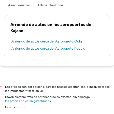
Aeropuertos
Otros destinos
Arriendo de autos en los aeropuertos de
Kajaani
Arriendo de autos cerca del Aeropuerto Oulu
Arriendo de autos cerca del Aeropuerto Kuopio
Los precios son por persona, para los pasajes electrónicos, e incluyen todos
*
los impuestos y tasas en CLP.
KAYAK siempre trata de obtener precios exactos, sin embargo,
los precios no están garantizados
.
Esta es la razón: