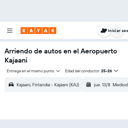
Iniciar se
Arriendo de autos en el Aeropuerto
Kajaani
Entrega en el mismo punto
Edad del conductor:
25-26
Kajaani, Finlandia - Kajaani (KAJ)
jue. 13/8
Mediod