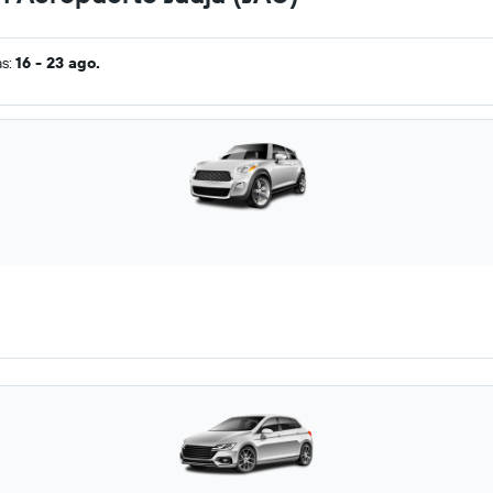
as:
16 - 23 ago.