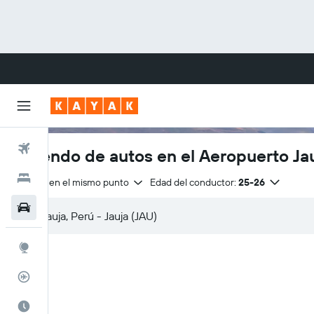
Vuelos
Arriendo de autos en el Aeropuerto Ja
Hoteles
Entrega en el mismo punto
Edad del conductor:
25-26
Autos
Explore
Rastreador
Cuándo ir