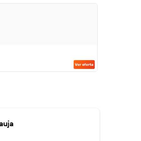
Ver oferta
auja