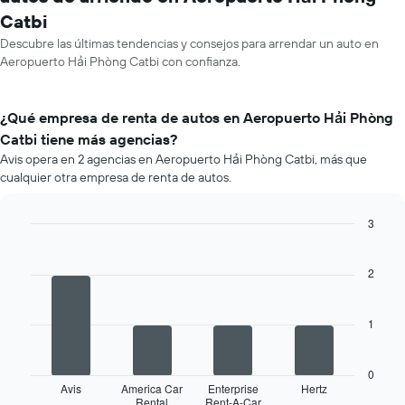
Catbi
Descubre las últimas tendencias y consejos para arrendar un auto en
Aeropuerto Hải Phòng Catbi con confianza.
¿Qué empresa de renta de autos en Aeropuerto Hải Phòng
Catbi tiene más agencias?
Avis opera en 2 agencias en Aeropuerto Hải Phòng Catbi, más que
cualquier otra empresa de renta de autos.
3
Bar
Chart
graphic.
chart
with
2
4
bars.
1
El
siguiente
gráfico
0
muestra
Avis
America Car
Enterprise
Hertz
Rental
Rent-A-Car
las
End