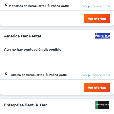
El
2 oficinas en Aeropuerto Hải Phòng Catbi
Ver puntos de renta
gráfico
muestra
1
Ver ofertas
eje
Y
que
indica
America Car Rental
el
precio
Aún no hay puntuación disponible
más
barato
de
un
auto
de
1 oficina en Aeropuerto Hải Phòng Catbi
Ver puntos de renta
renta
por
Ver ofertas
empresa.
Enterprise Rent-A-Car