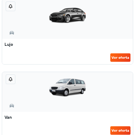
Lujo
Ver oferta
Van
Ver oferta