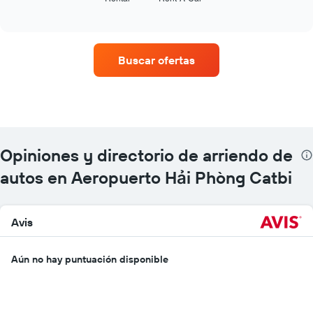
of
cuatro
interactive
empresas
chart
de
renta
Buscar ofertas
de
autos
con
más
sucursales.
El
gráfico
Opiniones y directorio de arriendo de
muestra
1
autos en Aeropuerto Hải Phòng Catbi
eje
X
que
Avis
indica
las
empresas
Aún no hay puntuación disponible
de
renta
de
autos.