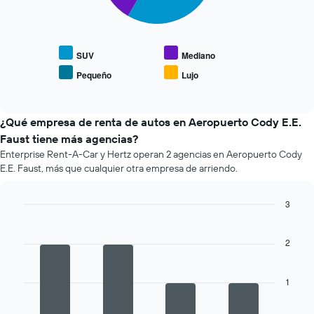
siguiente
reserva.
gráfico
El
muestra
gráfico
el
muestra
precio
SUV
Mediano
1
promedio
eje
Pequeño
Lujo
End
de
X
of
los
interactive
que
tipos
chart
indica
de
¿Qué empresa de renta de autos en Aeropuerto Cody E.E.
la
autos
Faust tiene más agencias?
cantidad
más
de
Enterprise Rent-A-Car y Hertz operan 2 agencias en Aeropuerto Cody
populares.
días
E.E. Faust, más que cualquier otra empresa de arriendo.
previos
a
3
la
reserva.
Bar
Chart
graphic.
chart
El
with
2
gráfico
4
muestra
bars.
1
1
eje
El
Y
siguiente
que