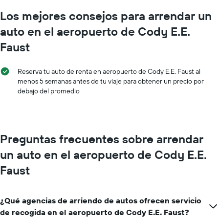
de
Los mejores consejos para arrendar un
autos.
El
auto en el aeropuerto de Cody E.E.
gráfico
muestra
Faust
1
eje
Y
Reserva tu auto de renta en aeropuerto de Cody E.E. Faust al
que
menos 5 semanas antes de tu viaje para obtener un precio por
indica
debajo del promedio
el
precio
más
barato
Preguntas frecuentes sobre arrendar
de
un
un auto en el aeropuerto de Cody E.E.
auto
de
Faust
renta
por
empresa.
¿Qué agencias de arriendo de autos ofrecen servicio
de recogida en el aeropuerto de Cody E.E. Faust?