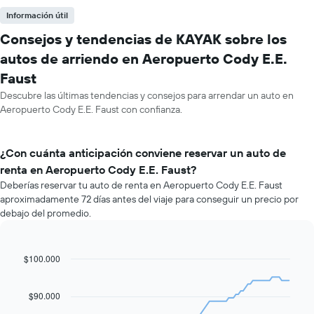
Información útil
Consejos y tendencias de KAYAK sobre los
autos de arriendo en Aeropuerto Cody E.E.
Faust
Descubre las últimas tendencias y consejos para arrendar un auto en
Aeropuerto Cody E.E. Faust con confianza.
¿Con cuánta anticipación conviene reservar un auto de
renta en Aeropuerto Cody E.E. Faust?
Deberías reservar tu auto de renta en Aeropuerto Cody E.E. Faust
aproximadamente 72 días antes del viaje para conseguir un precio por
debajo del promedio.
$100.000
Line
Chart
graphic.
chart
with
91
$90.000
data