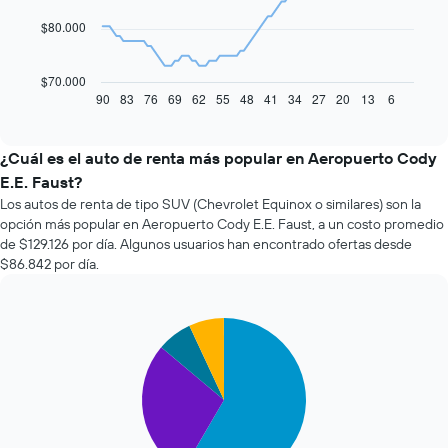
points.
$80.000
El
siguiente
gráfico
$70.000
muestra
90
83
76
69
62
55
48
41
34
27
20
13
6
End
of
cómo
interactive
varía
chart
el
¿Cuál es el auto de renta más popular en Aeropuerto Cody
precio
E.E. Faust?
de
Los autos de renta de tipo SUV (Chevrolet Equinox o similares) son la
un
opción más popular en Aeropuerto Cody E.E. Faust, a un costo promedio
auto
de $129.126 por día. Algunos usuarios han encontrado ofertas desde
de
$86.842 por día.
renta
a
medida
que
Pie
Chart
se
graphic.
chart
with
acerca
4
la
slices.
fecha
de
El
la