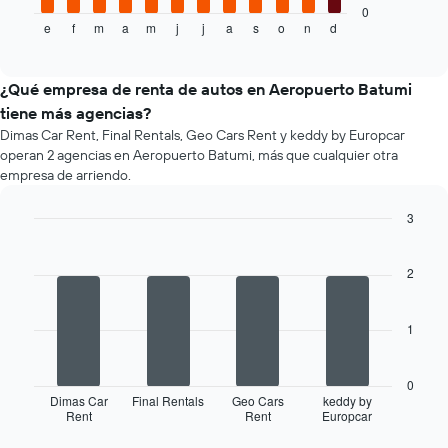
promedio
muestra
0
de
e
f
m
a
m
j
j
a
s
o
n
d
el
End
of
un
precio
interactive
auto
promedio
chart
de
de
¿Qué empresa de renta de autos en Aeropuerto Batumi
renta.
un
tiene más agencias?
auto
Dimas Car Rent, Final Rentals, Geo Cars Rent y keddy by Europcar
de
operan 2 agencias en Aeropuerto Batumi, más que cualquier otra
renta
empresa de arriendo.
por
mes.
3
El
gráfico
Bar
Chart
graphic.
chart
muestra
with
2
1
4
eje
bars.
X
1
que
El
indica
siguiente
los
gráfico
0
meses
muestra
Dimas Car
Final Rentals
Geo Cars
keddy by
del
Rent
Rent
Europcar
las
End
año.
of
cuatro
interactive