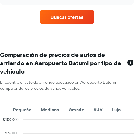
El
empresas
chart
gráfico
de
muestra
renta
Buscar ofertas
1
de
eje
autos
Y
con
que
más
indica
sucursales.
el
El
precio
gráfico
Comparación de precios de autos de
promedio
muestra
arriendo en Aeropuerto Batumi por tipo de
de
1
un
vehículo
eje
auto
X
de
que
Encuentra el auto de arriendo adecuado en Aeropuerto Batumi
renta
indica
comparando los precios de varios vehículos.
por
las
día.
empresas
de
Pequeño
Mediano
Grande
SUV
Lujo
renta
de
$100.000
autos.
Combination
Chart
El
graphic.
chart
$75.000
gráfico