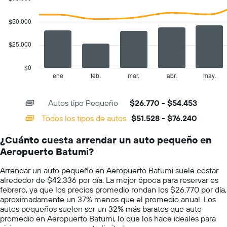
with
muestra
2
1
data
$50.000
series.
eje
Y
$25.000
The
que
chart
indica
has
el
$0
1
precio
ene
feb.
mar.
abr.
may.
End
of
X
más
interactive
axis
barato
chart
Autos tipo Pequeño
$26.770 - $54.453
displaying
de
categories.
un
Todos los tipos de autos
$51.528 - $76.240
Range:
auto
14
de
¿Cuánto cuesta arrendar un auto pequeño en
categories.
renta
Aeropuerto Batumi?
The
por
chart
empresa.
Arrendar un auto pequeño en Aeropuerto Batumi suele costar
has
alrededor de $42.336 por día. La mejor época para reservar es
1
febrero, ya que los precios promedio rondan los $26.770 por día,
Y
aproximadamente un 37% menos que el promedio anual. Los
axis
autos pequeños suelen ser un 32% más baratos que auto
displaying
promedio en Aeropuerto Batumi, lo que los hace ideales para
values.