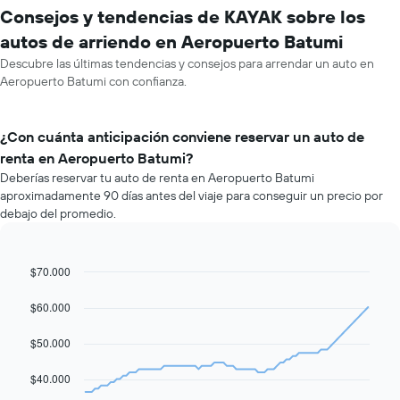
Consejos y tendencias de KAYAK sobre los
autos de arriendo en Aeropuerto Batumi
Descubre las últimas tendencias y consejos para arrendar un auto en
Aeropuerto Batumi con confianza.
¿Con cuánta anticipación conviene reservar un auto de
renta en Aeropuerto Batumi?
Deberías reservar tu auto de renta en Aeropuerto Batumi
aproximadamente 90 días antes del viaje para conseguir un precio por
debajo del promedio.
$70.000
Line
Chart
graphic.
chart
with
$60.000
91
data
$50.000
points.
El
$40.000
siguiente