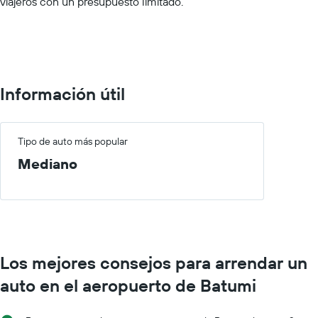
viajeros con un presupuesto limitado.
Range:
0
to
100000.
Información útil
Tipo de auto más popular
Mediano
Los mejores consejos para arrendar un
auto en el aeropuerto de Batumi