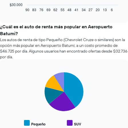
gráfico
$30.000
muestra
90
83
76
69
62
55
48
41
34
27
20
13
6
End
of
cómo
interactive
varía
chart
el
¿Cuál es el auto de renta más popular en Aeropuerto
precio
Batumi?
de
Los autos de renta de tipo Pequeño (Chevrolet Cruze o similares) son la
un
opción más popular en Aeropuerto Batumi, a un costo promedio de
auto
$46.725 por día. Algunos usuarios han encontrado ofertas desde $32.736
de
por día.
renta
a
medida
que
Pie
Chart
se
graphic.
chart
with
acerca
5
la
slices.
fecha
de
El
la
siguiente
reserva.
gráfico
El
muestra
gráfico
Pequeño
SUV
el