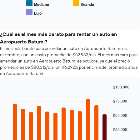
muestra
precio
Mediano
Grande
1
promedio
eje
Lujo
End
de
X
of
los
interactive
que
tipos
chart
indica
de
¿Cuál es el mes más barato para rentar un auto en
la
autos
Aeropuerto Batumi?
cantidad
más
de
El mes más barato para arrendar un auto en Aeropuerto Batumi es
populares.
días
diciembre, con un costo promedio de $52.933/día. El mes más caro para
previos
arrendar un auto en Aeropuerto Batumi es octubre, ya que el precio
a
promedio es de $80.312/día, un 116.292% por encima del promedio anual
la
en Aeropuerto Batumi.
reserva.
El
$100.000
gráfico
Bar
Chart
muestra
graphic.
chart
$75.000
1
with
eje
12
Y
bars.
$50.000
que
indica
El
$25.000
el
siguiente
precio
gráfico