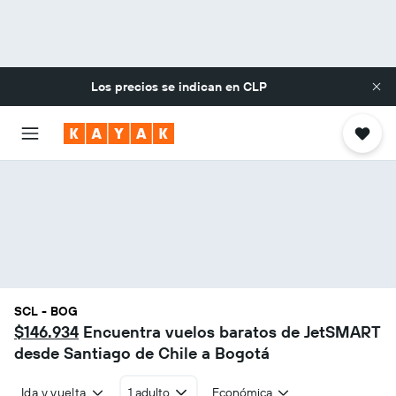
Los precios se indican en
CLP
SCL - BOG
$146.934
Encuentra vuelos baratos de JetSMART
desde Santiago de Chile a Bogotá
Ida y vuelta
1 adulto
Económica