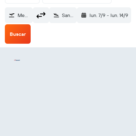
Mendoza (MDZ)
Santiago de Chile (SCL)
lun. 7/9
-
lun. 14/9
Buscar