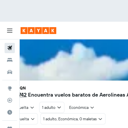
Vuelos
Hoteles
Autos
SCL - NQN
Explore
$284.742
Encuentra vuelos baratos de Aerolineas 
Rastreador
Ida y vuelta
1 adulto
Económica
Cuándo ir
Ida y vuelta
1 adulto, Económica, 0 maletas