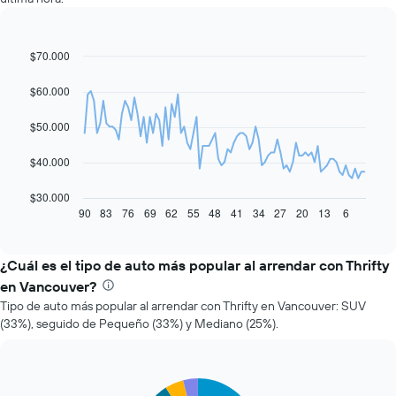
$70.000
Line
Chart
graphic.
chart
with
$60.000
91
data
$50.000
points.
El
$40.000
siguiente
gráfico
$30.000
muestra
90
83
76
69
62
55
48
41
34
27
20
13
6
End
of
cómo
interactive
varía
chart
el
¿Cuál es el tipo de auto más popular al arrendar con Thrifty
precio
en Vancouver?
de
Tipo de auto más popular al arrendar con Thrifty en Vancouver: SUV
un
(33%), seguido de Pequeño (33%) y Mediano (25%).
auto
de
renta
a
Pie
Chart
medida