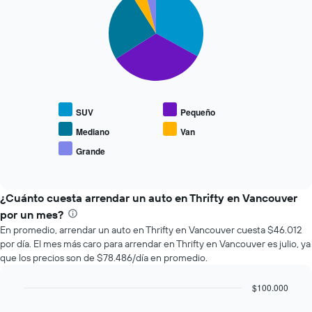
graphic.
chart
que
with
se
5
slices.
acerca
la
El
fecha
siguiente
de
gráfico
la
muestra
reserva.
SUV
Pequeño
el
El
precio
gráfico
Mediano
Van
promedio
muestra
Grande
End
de
1
of
los
eje
interactive
tipos
chart
X
de
¿Cuánto cuesta arrendar un auto en Thrifty en Vancouver
que
autos
indica
por un mes?
más
la
En promedio, arrendar un auto en Thrifty en Vancouver cuesta $46.012
populares.
cantidad
por día. El mes más caro para arrendar en Thrifty en Vancouver es julio, ya
de
que los precios son de $78.486/día en promedio.
días
previos
$100.000
a
Bar
la
Chart
graphic.