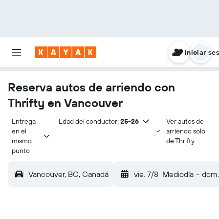
Iniciar se
Reserva autos de arriendo con
Thrifty en Vancouver
Entrega 
Edad del conductor:
25-26
Ver autos de
en el 
arriendo solo
mismo 
de Thrifty
punto
Vancouver, BC, Canadá
vie. 7/8
Mediodía
-
dom.