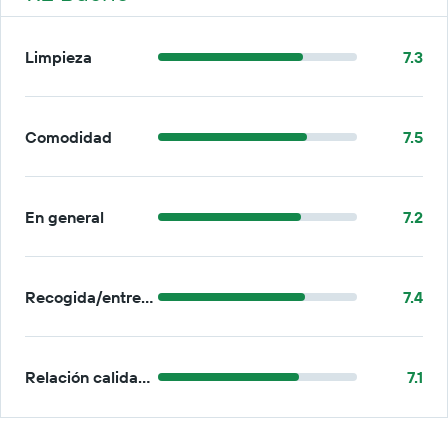
Limpieza
7.3
Comodidad
7.5
En general
7.2
Recogida/entrega
7.4
Relación calidad-precio
7.1