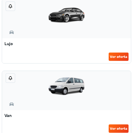
Lujo
Ver oferta
Van
Ver oferta