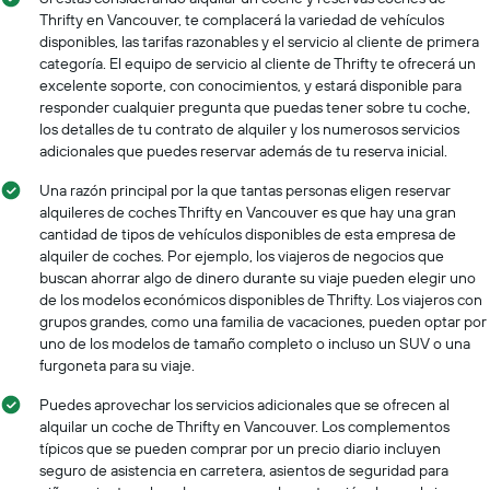
X
Thrifty en Vancouver, te complacerá la variedad de vehículos
que
disponibles, las tarifas razonables y el servicio al cliente de primera
indica
categoría. El equipo de servicio al cliente de Thrifty te ofrecerá un
los
meses
excelente soporte, con conocimientos, y estará disponible para
del
responder cualquier pregunta que puedas tener sobre tu coche,
año.
los detalles de tu contrato de alquiler y los numerosos servicios
El
adicionales que puedes reservar además de tu reserva inicial.
gráfico
muestra
Una razón principal por la que tantas personas eligen reservar
1
alquileres de coches Thrifty en Vancouver es que hay una gran
eje
cantidad de tipos de vehículos disponibles de esta empresa de
Y
alquiler de coches. Por ejemplo, los viajeros de negocios que
que
buscan ahorrar algo de dinero durante su viaje pueden elegir uno
indica
de los modelos económicos disponibles de Thrifty. Los viajeros con
el
grupos grandes, como una familia de vacaciones, pueden optar por
precio
uno de los modelos de tamaño completo o incluso un SUV o una
promedio
furgoneta para su viaje.
de
un
Puedes aprovechar los servicios adicionales que se ofrecen al
auto
alquilar un coche de Thrifty en Vancouver. Los complementos
de
típicos que se pueden comprar por un precio diario incluyen
renta
seguro de asistencia en carretera, asientos de seguridad para
por