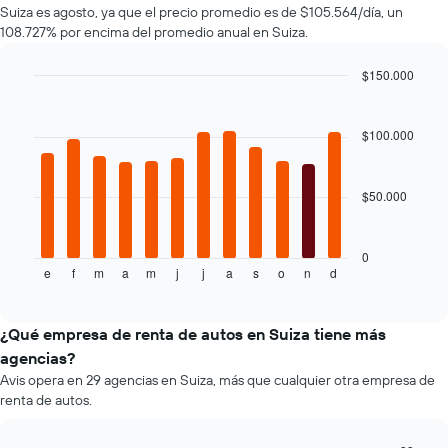
Suiza es agosto, ya que el precio promedio es de $105.564/día, un
autos
de
108.727% por encima del promedio anual en Suiza.
El
renta.
gráfico
muestra
$150.000
1
Bar
Chart
eje
graphic.
chart
with
Y
$100.000
12
que
bars.
indica
el
$50.000
El
precio
siguiente
más
gráfico
barato
muestra
0
de
e
f
m
a
m
j
j
a
s
o
n
d
el
End
un
of
precio
interactive
auto
promedio
chart
de
de
¿Qué empresa de renta de autos en Suiza tiene más
renta
un
agencias?
por
auto
empresa.
Avis opera en 29 agencias en Suiza, más que cualquier otra empresa de
de
renta de autos.
renta
por
mes.