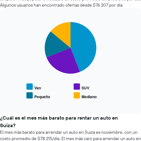
autos
que
Algunos usuarios han encontrado ofertas desde $76.207 por día.
más
indica
económicas
la
de
cantidad
Pie
Chart
las
de
graphic.
chart
últimas
días
with
72
previos
4
horas.
a
slices.
El
la
gráfico
reserva.
El
muestra
El
siguiente
1
gráfico
gráfico
eje
muestra
muestra
X
1
el
que
eje
precio
Van
SUV
indica
Y
promedio
Pequeño
Mediano
las
que
End
de
of
4
indica
los
interactive
empresas
el
tipos
chart
más
precio
de
¿Cuál es el mes más barato para rentar un auto en
baratas
promedio
autos
Suiza?
de
de
más
El mes más barato para arrendar un auto en Suiza es noviembre, con un
renta
un
populares.
costo promedio de $78.215/día. El mes más caro para arrendar un auto en
de
auto