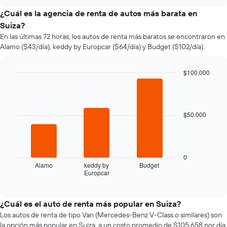
varía
chart
el
¿Cuál es la agencia de renta de autos más barata en
precio
Suiza?
de
En las últimas 72 horas, los autos de renta más baratos se encontraron en
un
Alamo ($43/día), keddy by Europcar ($64/día) y Budget ($102/día).
auto
de
renta
$100.000
a
Bar
Chart
medida
graphic.
chart
que
with
se
3
$50.000
bars.
acerca
la
El
fecha
siguiente
de
gráfico
la
0
muestra
reserva.
Alamo
keddy by
Budget
Europcar
las
End
El
of
cuatro
gráfico
interactive
empresas
muestra
chart
de
1
¿Cuál es el auto de renta más popular en Suiza?
renta
eje
Los autos de renta de tipo Van (Mercedes-Benz V-Class o similares) son
de
X
la opción más popular en Suiza, a un costo promedio de $105.658 por día.