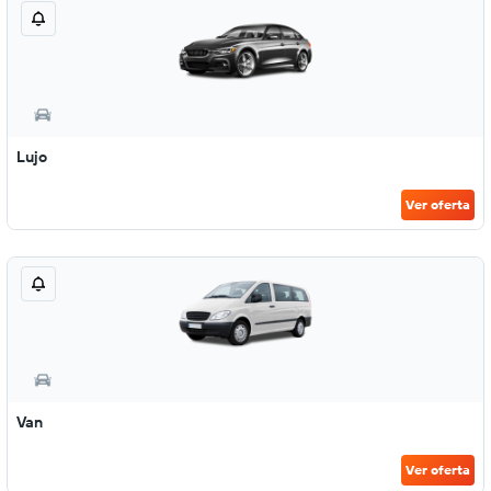
Lujo
Ver oferta
Van
Ver oferta