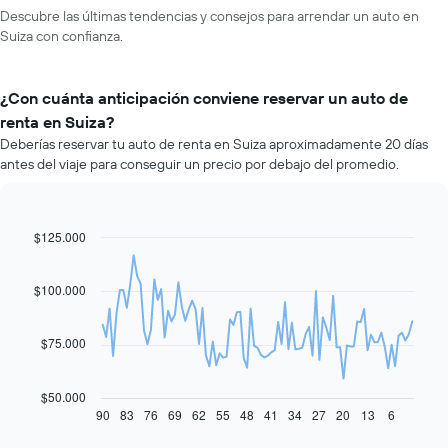
Descubre las últimas tendencias y consejos para arrendar un auto en
Suiza con confianza.
¿Con cuánta anticipación conviene reservar un auto de
renta en Suiza?
Deberías reservar tu auto de renta en Suiza aproximadamente 20 días
antes del viaje para conseguir un precio por debajo del promedio.
$125.000
Line
Chart
graphic.
chart
with
91
$100.000
data
points.
$75.000
El
siguiente
gráfico
$50.000
muestra
90
83
76
69
62
55
48
41
34
27
20
13
6
End
of
cómo
interactive