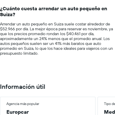
Range:
un
14
auto
¿Cuánto cuesta arrendar un auto pequeño en
categories.
de
Suiza?
The
renta
chart
por
Arrendar un auto pequeño en Suiza suele costar alrededor de
has
empresa.
$52.966 por día. La mejor época para reservar es noviembre, ya
1
que los precios promedio rondan los $40.461 por día,
Y
aproximadamente un 24% menos que el promedio anual. Los
axis
autos pequeños suelen ser un 41% más baratos que auto
displaying
promedio en Suiza, lo que los hace ideales para viajeros con un
values.
presupuesto limitado.
Range:
0
to
150000.
Información útil
Agencia más popular
Tipo d
Europcar
Med