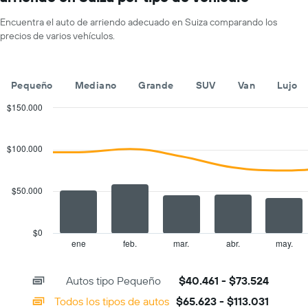
1
de
eje
un
Encuentra el auto de arriendo adecuado en Suiza comparando los
X
auto
precios de varios vehículos.
que
de
indica
renta
las
por
empresas
día.
Pequeño
Mediano
Grande
SUV
Van
Lujo
de
renta
$150.000
de
Combination
Chart
autos.
graphic.
chart
with
El
$100.000
2
gráfico
data
muestra
series.
1
$50.000
eje
The
Y
chart
que
has
$0
indica
1
ene
feb.
mar.
abr.
may.
End
el
of
X
precio
interactive
axis
chart
más
Autos tipo Pequeño
$40.461 - $73.524
displaying
barato
categories.
Todos los tipos de autos
$65.623 - $113.031
de