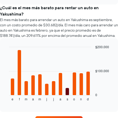
empresas
chart
X
de
¿Cuál es el mes más barato para rentar un auto en
que
renta
indica
Yakushima?
de
la
El mes más barato para arrendar un auto en Yakushima es septiembre,
autos
cantidad
con un costo promedio de $30.682/día. El mes más caro para arrendar un
más
de
auto en Yakushima es febrero, ya que el precio promedio es de
económicas
días
$188.741/día, un 209.611% por encima del promedio anual en Yakushima.
de
previos
las
a
$200.000
últimas
la
72
Bar
Chart
reserva.
graphic.
chart
horas.
El
with
El
gráfico
12
gráfico
muestra
bars.
$100.000
muestra
1
1
eje
El
eje
Y
siguiente
X
que
gráfico
que
indica
muestra
0
indica
el
e
f
m
a
m
j
j
a
s
o
n
d
el
End
las
of
precio
precio
interactive
4
promedio
promedio
chart
empresas
de
de
más