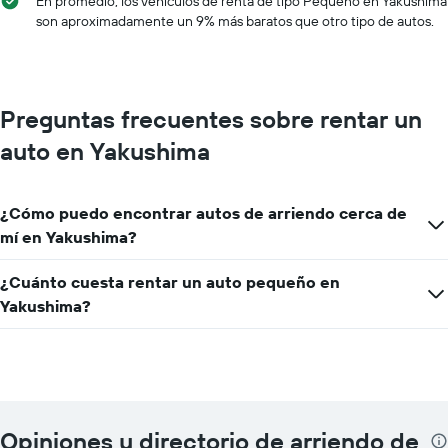
En promedio, los vehículos de renta de tipo Pequeño en Yakushima
empresa.
que
son aproximadamente un 9% más baratos que otro tipo de autos.
indica
el
precio
promedio
de
Preguntas frecuentes sobre rentar un
un
auto en Yakushima
auto
de
renta
por
¿Cómo puedo encontrar autos de arriendo cerca de
día.
mí en Yakushima?
¿Cuánto cuesta rentar un auto pequeño en
Yakushima?
Opiniones y directorio de arriendo de