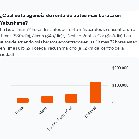
of
cómo
interactive
varía
chart
el
¿Cuál es la agencia de renta de autos más barata en
precio
Yakushima?
de
En las últimas 72 horas, los autos de renta más baratos se encontraron en
un
Times ($30/día), Alamo ($45/día) y Destino Rent-a-Car ($57/día). Los
auto
autos de arriendo más baratos encontrados en las últimas 72 horas están
de
en Times 815-27 Koseda, Yakushima-cho (a 1,2 km del centro de la
renta
ciudad).
a
medida
que
$200.000
se
Bar
Chart
acerca
graphic.
chart
la
with
$100.000
4
fecha
bars.
de
la
0
El
Times
Alamo
Destino Rent-a-Car
National
reserva.
siguiente
El
gráfico
gráfico
muestra
muestra
las
End
1
of
cuatro
eje
interactive