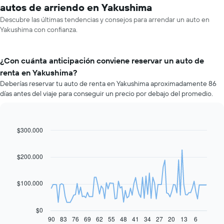
autos de arriendo en Yakushima
Descubre las últimas tendencias y consejos para arrendar un auto en
Yakushima con confianza.
¿Con cuánta anticipación conviene reservar un auto de
renta en Yakushima?
Deberías reservar tu auto de renta en Yakushima aproximadamente 86
días antes del viaje para conseguir un precio por debajo del promedio.
$300.000
Line
Chart
graphic.
chart
with
91
$200.000
data
points.
$100.000
El
siguiente
gráfico
$0
muestra
90
83
76
69
62
55
48
41
34
27
20
13
6
End