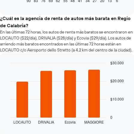
90
83
76
69
62
55
48
41
34
27
20
13
6
End
of
cómo
interactive
varía
chart
el
¿Cuál es la agencia de renta de autos más barata en Regio
precio
de Calabria?
de
En las últimas 72 horas, los autos de renta más baratos se encontraron en
un
LOCAUTO ($22/día), DRIVALIA ($28/día) y Ecovia ($29/día). Los autos de
auto
arriendo más baratos encontrados en las últimas 72 horas están en
de
LOCAUTO c/o Aeroporto dello Stretto (a 4,2 km del centro de la ciudad).
renta
a
medida
$30.000
que
Bar
Chart
se
graphic.
chart
with
acerca
$20.000
4
la
bars.
fecha
de
$10.000
El
la
siguiente
reserva.
gráfico
El
muestra
0
gráfico
LOCAUTO
DRIVALIA
Ecovia
MAGGIORE
las
End
muestra
of
cuatro
1
interactive
chart