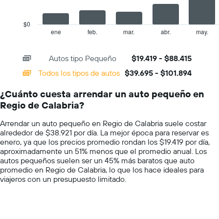
The
que
chart
indica
has
el
$0
1
precio
ene
feb.
mar.
abr.
may.
End
of
X
más
interactive
axis
barato
chart
Autos tipo Pequeño
$19.419 - $88.415
displaying
de
categories.
un
Todos los tipos de autos
$39.695 - $101.894
Range:
auto
14
de
¿Cuánto cuesta arrendar un auto pequeño en
categories.
renta
Regio de Calabria?
The
por
chart
empresa.
Arrendar un auto pequeño en Regio de Calabria suele costar
has
alrededor de $38.921 por día. La mejor época para reservar es
1
enero, ya que los precios promedio rondan los $19.419 por día,
Y
aproximadamente un 51% menos que el promedio anual. Los
axis
autos pequeños suelen ser un 45% más baratos que auto
displaying
promedio en Regio de Calabria, lo que los hace ideales para
values.
viajeros con un presupuesto limitado.
Range:
0
to
150000.