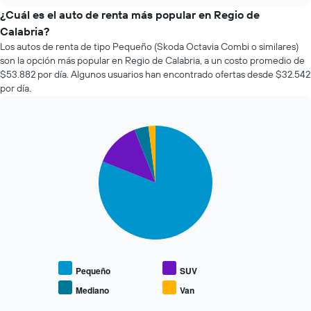
empresas
eje
de
¿Cuál es el auto de renta más popular en Regio de
X
renta
Calabria?
que
de
indica
Los autos de renta de tipo Pequeño (Skoda Octavia Combi o similares)
autos
la
son la opción más popular en Regio de Calabria, a un costo promedio de
más
cantidad
$53.882 por día. Algunos usuarios han encontrado ofertas desde $32.542
económicas
de
por día.
de
días
las
previos
últimas
a
72
Pie
Chart
la
graphic.
chart
horas.
reserva.
with
El
El
4
gráfico
gráfico
slices.
muestra
muestra
1
1
El
eje
eje
siguiente
X
Y
gráfico
que
que
muestra
indica
indica
el
las
el
precio
Pequeño
SUV
4
precio
promedio
empresas
Mediano
Van
promedio
End
de
más
of
de
los