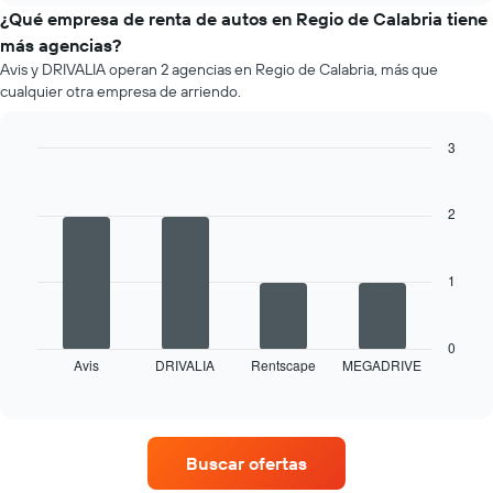
de
¿Qué empresa de renta de autos en Regio de Calabria tiene
un
más agencias?
auto
Avis y DRIVALIA operan 2 agencias en Regio de Calabria, más que
de
cualquier otra empresa de arriendo.
renta
por
mes.
3
El
Bar
Chart
gráfico
graphic.
chart
muestra
with
2
4
1
bars.
eje
X
1
El
que
siguiente
indica
gráfico
los
muestra
0
meses
Avis
DRIVALIA
Rentscape
MEGADRIVE
las
End
del
of
cuatro
año.
interactive
empresas
chart
El
de
gráfico
renta
muestra
Buscar ofertas
de
1