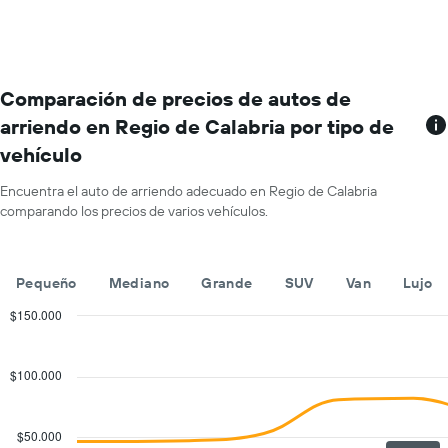
autos
eje
con
Y
más
que
sucursales.
indica
El
el
gráfico
Comparación de precios de autos de
precio
muestra
promedio
arriendo en Regio de Calabria por tipo de
1
de
vehículo
eje
un
X
auto
que
Encuentra el auto de arriendo adecuado en Regio de Calabria
de
indica
comparando los precios de varios vehículos.
renta
las
por
empresas
día.
de
Pequeño
Mediano
Grande
SUV
Van
Lujo
renta
de
$150.000
autos.
Combination
Chart
El
graphic.
chart
gráfico
with
$100.000
muestra
2
1
data
series.
eje
$50.000
Y