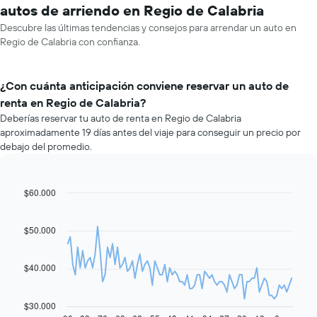
autos de arriendo en Regio de Calabria
Descubre las últimas tendencias y consejos para arrendar un auto en
Regio de Calabria con confianza.
¿Con cuánta anticipación conviene reservar un auto de
renta en Regio de Calabria?
Deberías reservar tu auto de renta en Regio de Calabria
aproximadamente 19 días antes del viaje para conseguir un precio por
debajo del promedio.
$60.000
Line
Chart
graphic.
chart
with
91
$50.000
data
points.
$40.000
El
siguiente
gráfico
$30.000
muestra