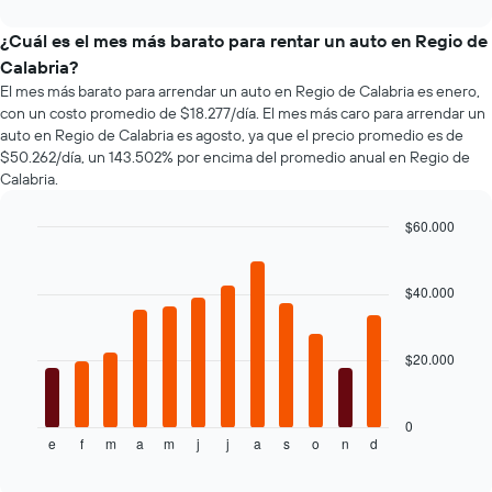
interactive
baratas
un
tipos
chart
de
auto
de
¿Cuál es el mes más barato para rentar un auto en Regio de
renta
de
autos
Calabria?
de
renta.
más
El mes más barato para arrendar un auto en Regio de Calabria es enero,
autos
populares.
El
con un costo promedio de $18.277/día. El mes más caro para arrendar un
gráfico
auto en Regio de Calabria es agosto, ya que el precio promedio es de
muestra
$50.262/día, un 143.502% por encima del promedio anual en Regio de
1
Calabria.
eje
Y
$60.000
que
Bar
Chart
indica
graphic.
chart
el
with
$40.000
precio
12
bars.
más
barato
$20.000
El
de
siguiente
un
gráfico
auto
muestra
de
0
e
f
m
a
m
j
j
a
s
o
n
d
el
End
renta
of
precio
por
interactive
promedio
empresa.
chart