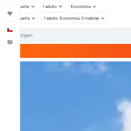
Ida y vuelta
1 adulto
Económica
Trips
Ida y vuelta
1 adulto, Económica, 0 maletas
Español
Comentarios