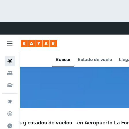
Buscar
Estado de vuelo
Lleg
Vuelos
Hoteles
Autos
Explore
Rastreador
FON
Vuelos y estados de vuelos - en Aeropuerto La Fo
Cuándo ir