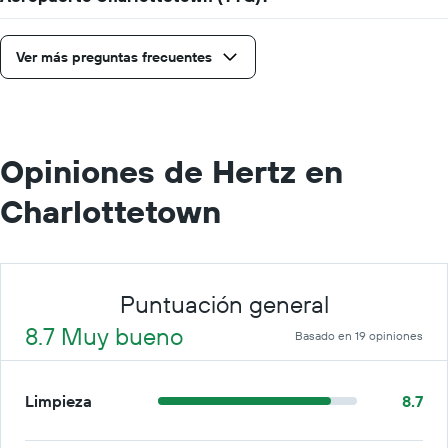
por
día.
Ver más preguntas frecuentes
Opiniones de Hertz en
Charlottetown
Puntuación general
8.7 Muy bueno
Basado en 19 opiniones
Limpieza
8.7