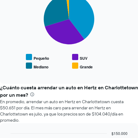
graphic.
chart
que
with
se
4
slices.
acerca
la
El
fecha
siguiente
de
gráfico
la
muestra
reserva.
el
El
precio
gráfico
Pequeño
SUV
promedio
muestra
Mediano
Grande
End
de
1
of
los
eje
interactive
tipos
chart
X
de
¿Cuánto cuesta arrendar un auto en Hertz en Charlottetown
que
autos
indica
por un mes?
más
la
En promedio, arrendar un auto en Hertz en Charlottetown cuesta
populares.
cantidad
$50.651 por día. El mes más caro para arrendar en Hertz en
de
Charlottetown es julio, ya que los precios son de $104.040/día en
días
promedio.
previos
a
$150.000
la