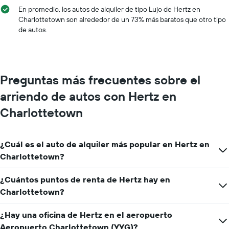
eje
En promedio, los autos de alquiler de tipo Lujo de Hertz en
X
Charlottetown son alrededor de un 73% más baratos que otro tipo
que
de autos.
indica
los
meses
del
año.
Preguntas más frecuentes sobre el
El
gráfico
arriendo de autos con Hertz en
muestra
1
Charlottetown
eje
Y
que
¿Cuál es el auto de alquiler más popular en Hertz en
indica
Charlottetown?
el
precio
promedio
¿Cuántos puntos de renta de Hertz hay en
de
Charlottetown?
un
auto
¿Hay una oficina de Hertz en el aeropuerto
de
renta
Aeropuerto Charlottetown (YYG)?