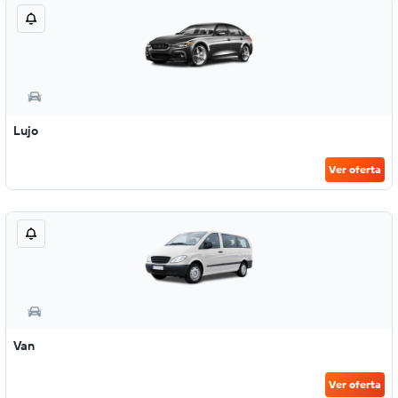
Lujo
Ver oferta
Van
Ver oferta