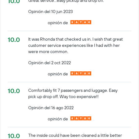
10.0
Great service…easy pickup and drop off.
Opinión del 10 jun 2023
opinión de
10.0
It was Rhonda that checked us in. I wish that great
customer service experiences like I had with her
were more common.
Opinión del 2 oct 2022
opinión de
10.0
Comfortably fit 7 passengers and luggage. Easy
pick up drop off. Way too expensive!!
Opinión del 16 ago 2022
opinión de
10.0
The inside could have been cleaned a little better