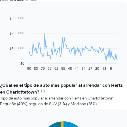
$300.000
Line
Chart
graphic.
chart
with
91
$200.000
data
points.
$100.000
El
siguiente
gráfico
$0
muestra
90
83
76
69
62
55
48
41
34
27
20
13
6
End
of
cómo
interactive
varía
chart
el
¿Cuál es el tipo de auto más popular al arrendar con Hertz
precio
en Charlottetown?
de
Tipo de auto más popular al arrendar con Hertz en Charlottetown:
un
Pequeño (40%), seguido de SUV (31%) y Mediano (28%).
auto
de
renta
a
Pie
Chart
medida