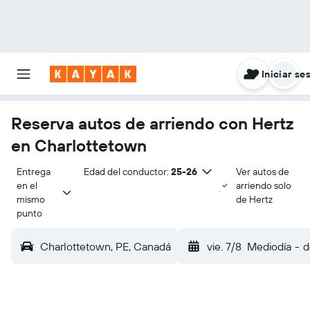
Iniciar se
Reserva autos de arriendo con Hertz
en Charlottetown
Entrega 
Edad del conductor:
25-26
Ver autos de
en el 
arriendo solo
mismo 
de Hertz
punto
Charlottetown, PE, Canadá
vie. 7/8
Mediodía
-
d