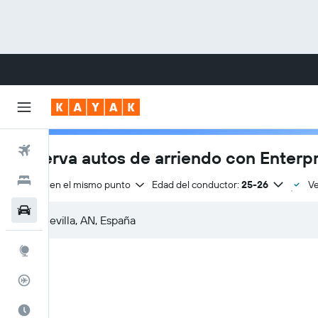
Vuelos
Reserva autos de arriendo con Enterpr
Hoteles
Entrega en el mismo punto
Edad del conductor:
25-26
Ve
Autos
Explore
Rastreador
Cuándo ir