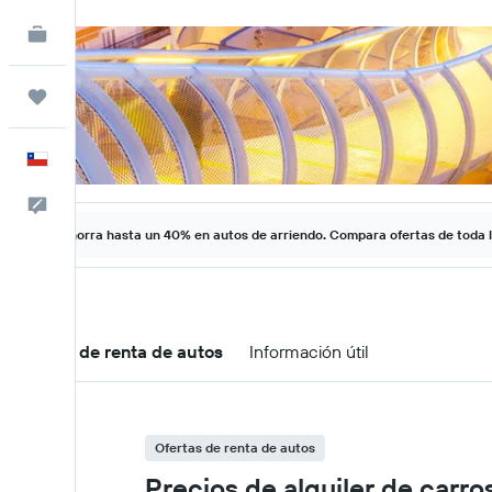
KAYAK for Business
NUEVO
Trips
Español
Comentarios
Ahorra hasta un 40% en autos de arriendo. Compara ofertas de toda 
Ofertas de renta de autos
Información útil
Ofertas de renta de autos
Precios de alquiler de carro