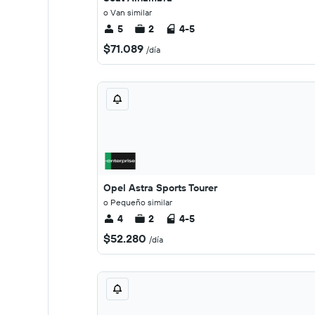
o Van similar
5
2
4-5
$71.089
/día
Opel Astra Sports Tourer
o Pequeño similar
4
2
4-5
$52.280
/día