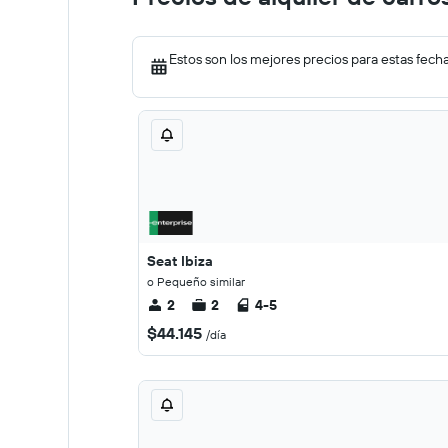
Estos son los mejores precios para estas fech
Seat Ibiza
o Pequeño similar
2
2
4-5
$44.145
/día