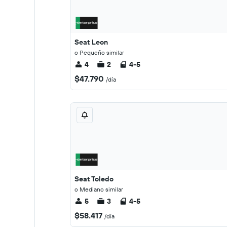
Seat Leon
o Pequeño similar
4
2
4-5
$47.790
/día
Seat Toledo
o Mediano similar
5
3
4-5
$58.417
/día