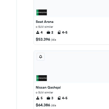
Seat Arona
o SUV similar
4
2
4-5
$53.396
/día
Nissan Qashqai
o SUV similar
5
3
4-5
$64.386
/día