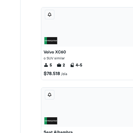
Volvo XC60
o SUV similar
5
2
4-5
$78.518
/día
Seat Alhambra