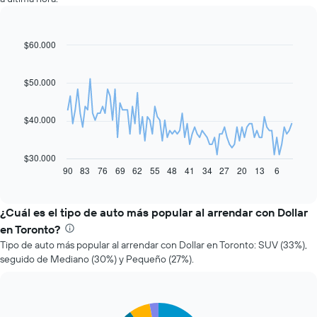
$60.000
Line
Chart
graphic.
chart
with
91
$50.000
data
points.
$40.000
El
siguiente
gráfico
$30.000
muestra
90
83
76
69
62
55
48
41
34
27
20
13
6
End
of
cómo
interactive
varía
chart
el
¿Cuál es el tipo de auto más popular al arrendar con Dollar
precio
en Toronto?
de
Tipo de auto más popular al arrendar con Dollar en Toronto: SUV (33%),
un
seguido de Mediano (30%) y Pequeño (27%).
auto
de
renta
a
Pie
Chart
medida