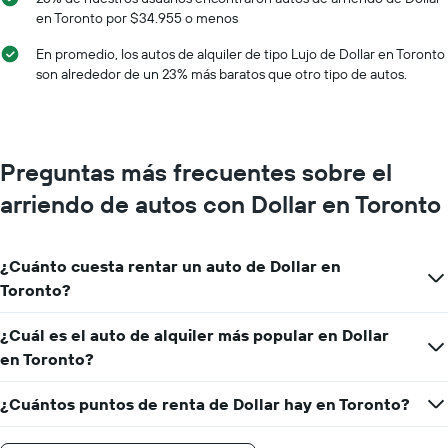
X
en Toronto por $34.955 o menos
que
indica
En promedio, los autos de alquiler de tipo Lujo de Dollar en Toronto
los
son alrededor de un 23% más baratos que otro tipo de autos.
meses
del
año.
El
gráfico
Preguntas más frecuentes sobre el
muestra
1
arriendo de autos con Dollar en Toronto
eje
Y
que
¿Cuánto cuesta rentar un auto de Dollar en
indica
el
Toronto?
precio
promedio
¿Cuál es el auto de alquiler más popular en Dollar
de
en Toronto?
un
auto
de
¿Cuántos puntos de renta de Dollar hay en Toronto?
renta
por