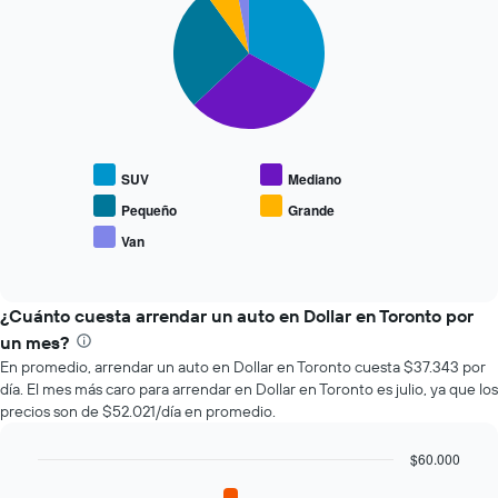
graphic.
chart
que
with
se
5
slices.
acerca
la
El
fecha
siguiente
de
gráfico
la
muestra
reserva.
SUV
Mediano
el
El
precio
gráfico
Pequeño
Grande
promedio
muestra
Van
End
de
1
of
los
eje
interactive
tipos
chart
X
de
¿Cuánto cuesta arrendar un auto en Dollar en Toronto por
que
autos
indica
un mes?
más
la
En promedio, arrendar un auto en Dollar en Toronto cuesta $37.343 por
populares.
cantidad
día. El mes más caro para arrendar en Dollar en Toronto es julio, ya que los
de
precios son de $52.021/día en promedio.
días
previos
$60.000
a
Bar
la
Chart
graphic.