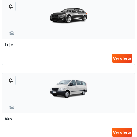
Lujo
Ver oferta
Van
Ver oferta