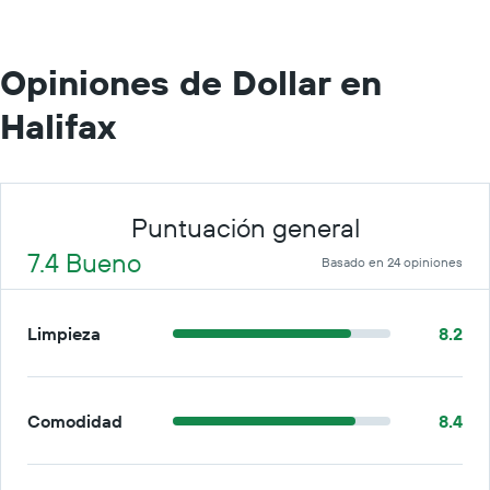
día.
Opiniones de Dollar en
Halifax
Puntuación general
7.4 Bueno
Basado en 24 opiniones
Limpieza
8.2
Comodidad
8.4