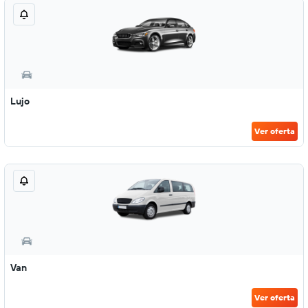
Lujo
Ver oferta
Van
Ver oferta