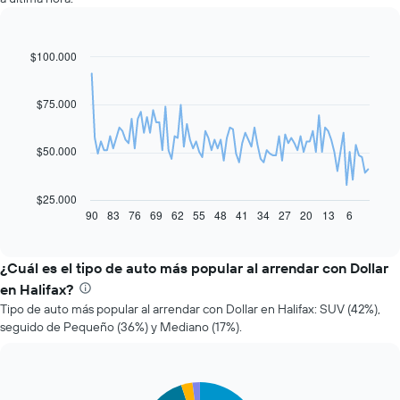
$100.000
Line
Chart
graphic.
chart
with
91
$75.000
data
points.
$50.000
El
siguiente
gráfico
$25.000
muestra
90
83
76
69
62
55
48
41
34
27
20
13
6
End
of
cómo
interactive
varía
chart
el
¿Cuál es el tipo de auto más popular al arrendar con Dollar
precio
en Halifax?
de
Tipo de auto más popular al arrendar con Dollar en Halifax: SUV (42%),
un
seguido de Pequeño (36%) y Mediano (17%).
auto
de
renta
a
Pie
Chart
medida