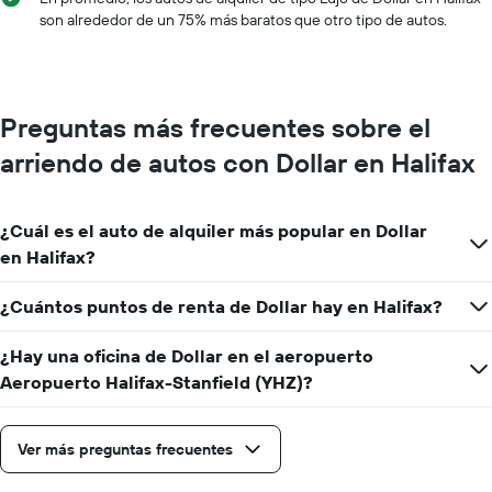
X
son alrededor de un 75% más baratos que otro tipo de autos.
que
indica
los
meses
del
Preguntas más frecuentes sobre el
año.
El
arriendo de autos con Dollar en Halifax
gráfico
muestra
1
¿Cuál es el auto de alquiler más popular en Dollar
eje
Y
en Halifax?
que
indica
¿Cuántos puntos de renta de Dollar hay en Halifax?
el
precio
¿Hay una oficina de Dollar en el aeropuerto
promedio
de
Aeropuerto Halifax-Stanfield (YHZ)?
un
auto
de
Ver más preguntas frecuentes
renta
por