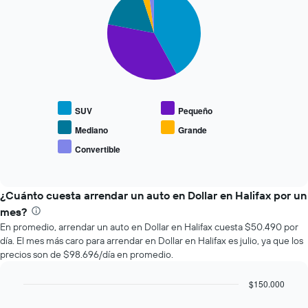
graphic.
chart
que
with
se
5
slices.
acerca
la
El
fecha
siguiente
de
gráfico
la
muestra
reserva.
SUV
Pequeño
el
El
precio
gráfico
Mediano
Grande
promedio
muestra
Convertible
End
de
1
of
los
eje
interactive
tipos
chart
X
de
¿Cuánto cuesta arrendar un auto en Dollar en Halifax por un
que
autos
indica
mes?
más
la
En promedio, arrendar un auto en Dollar en Halifax cuesta $50.490 por
populares.
cantidad
día. El mes más caro para arrendar en Dollar en Halifax es julio, ya que los
de
precios son de $98.696/día en promedio.
días
previos
$150.000
a
Bar
la
Chart
graphic.