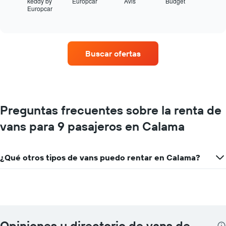
muestra
keddy by
Europcar
Avis
Budget
Europcar
las
End
of
cuatro
interactive
empresas
chart
de
renta
Buscar ofertas
de
autos
con
más
sucursales.
El
Preguntas frecuentes sobre la renta de
gráfico
vans para 9 pasajeros en Calama
muestra
1
eje
X
¿Qué otros tipos de vans puedo rentar en Calama?
que
indica
las
empresas
de
renta
de
Opiniones y directorio de vans de