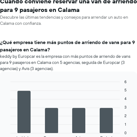
Cuándo conviene reservar una van de arriendo
para 9 pasajeros en Calama
Descubre las últimas tendencias y consejos para arrendar un auto en
Calama con confianza.
¿Qué empresa tiene más puntos de arriendo de vans para 9
pasajeros en Calama?
keddy by Europcar es la empresa con más puntos de arriendo de vans
para 9 pasajeros en Calama con 5 agencias, seguida de Europcar (3
agencias) y Avis (3 agencias).
6
Bar
Chart
5
graphic.
chart
with
4
4
3
bars.
2
El
1
siguiente
gráfico
0