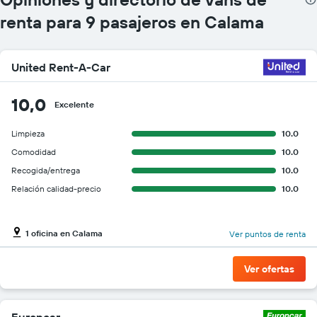
autos.
renta para 9 pasajeros en Calama
El
gráfico
muestra
1
United Rent-A-Car
eje
Y
que
10,0
Excelente
indica
el
Limpieza
10.0
precio
Comodidad
10.0
más
barato
Recogida/entrega
10.0
de
Relación calidad-precio
10.0
un
auto
de
renta
1 oficina en Calama
Ver puntos de renta
por
empresa.
Ver ofertas