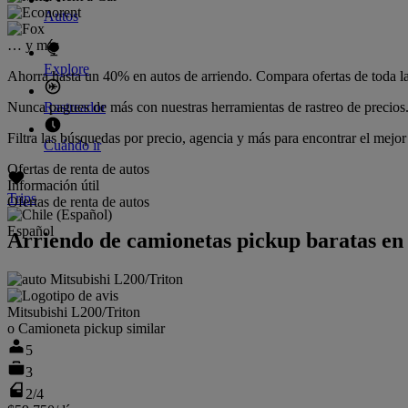
Autos
… y más
Explore
Ahorra hasta un 40% en autos de arriendo. Compara ofertas de toda l
Nunca pagues de más con nuestras herramientas de rastreo de precios
Rastreador
Filtra las búsquedas por precio, agencia y más para encontrar el mejor
Cuándo ir
Ofertas de renta de autos
Información útil
Trips
Ofertas de renta de autos
Español
Arriendo de camionetas pickup baratas e
Mitsubishi L200/Triton
o Camioneta pickup similar
5
3
2/4