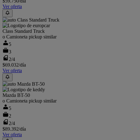
$59.750
/día
Ver oferta
Class Standard Truck
o Camioneta pickup similar
5
3
2/4
$69.032
/día
Ver oferta
Mazda BT-50
o Camioneta pickup similar
5
2
2/4
$89.392
/día
Ver oferta