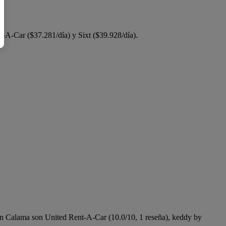
-A-Car ($37.281/día) y Sixt ($39.928/día).
 en Calama son United Rent-A-Car (10.0/10, 1 reseña), keddy by