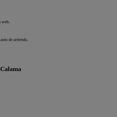
a web.
.
 auto de arriendo.
n Calama