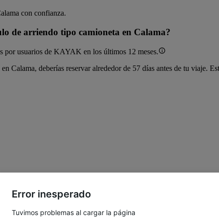
Calama con confianza.
ulo de arriendo tipo camioneta en Calama?
dos por usuarios de KAYAK en los últimos 12 meses.
o en Calama, deberías reservar alrededor de 57 días antes de tu viaje
Error inesperado
Tuvimos problemas al cargar la página
ioneta más baratos en Calama?